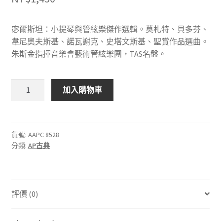
宓爾斯坦：小提琴與管絃樂傑作選輯。莫札特、貝多芬、
韋尼奧夫斯基、諾瓦謝克、史塔文斯基、聖賞作品選曲。
朱斯金指揮音樂會藝術管絃樂團，TAS名盤。
Analogue
加入購物車
Productions
AAPC
8528
宓
貨號:
AAPC 8528
分類:
AP古典
爾
斯
坦：
小
評價 (0)
提
琴
與