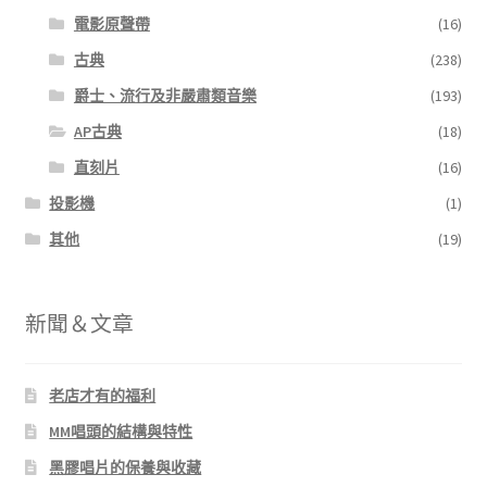
電影原聲帶
(16)
古典
(238)
爵士、流行及非嚴肅類音樂
(193)
AP古典
(18)
直刻片
(16)
投影機
(1)
其他
(19)
新聞＆文章
老店才有的福利
MM唱頭的結構與特性
黑膠唱片的保養與收藏