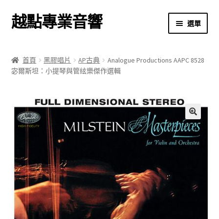
越點專業音響
跳
跳
選單
至
至
導
主
首頁
覽
要
首頁
黑膠唱片
AP古典
Analogue Productions AAPC 8528
列
內
宓爾斯坦：小提琴與管絃樂傑作選輯
商店
容
關於我們
我的帳號
🔍
結帳
購物車