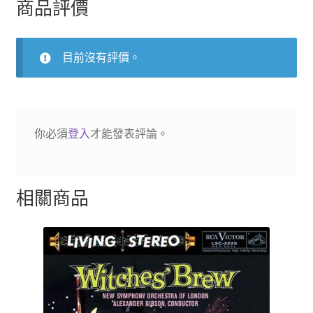
商品評價
管
絃
樂
目前沒有評價。
傑
作
選
輯
你必須
登入
才能發表評論。
數
量
相關商品