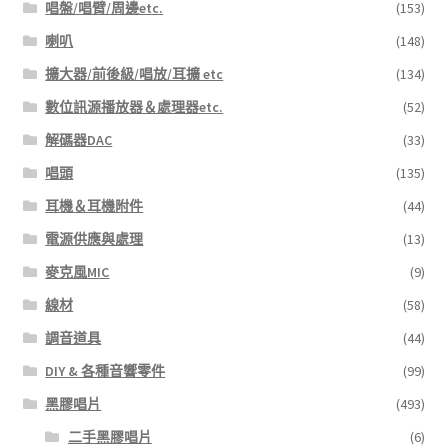
唱盤/唱臂/周邊etc.
(153)
喇叭
(148)
擴大器/前後級/唱放/耳擴 etc
(134)
數位訊源播放器＆處理器etc.
(52)
解碼器DAC
(33)
唱頭
(135)
耳機＆耳機附件
(44)
電源供應與處理
(13)
麥克風MIC
(9)
線材
(58)
調音道具
(44)
DIY & 各種音響零件
(99)
黑膠唱片
(493)
二手黑膠唱片
(6)