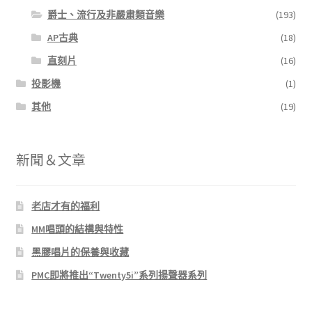
爵士、流行及非嚴肅類音樂
(193)
AP古典
(18)
直刻片
(16)
投影機
(1)
其他
(19)
新聞＆文章
老店才有的福利
MM唱頭的結構與特性
黑膠唱片的保養與收藏
PMC即將推出“Twenty5i”系列揚聲器系列