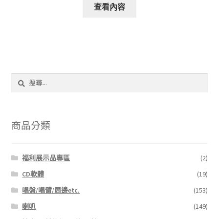
查看內容
搜
尋
關
鍵
字:
商品分類
福利展示品專區
(2)
CD軟體
(19)
唱盤/唱臂/周邊etc.
(153)
喇叭
(149)