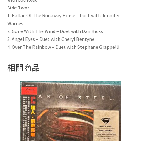
Side Two:
1. Ballad Of The Runaway Horse – Duet with Jennifer
Warnes
2. Gone With The Wind – Duet with Dan Hicks
3. Angel Eyes – Duet with Cheryl Bentyne
4. Over The Rainbow – Duet with Stephane Grappelli
相關商品