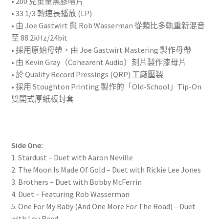
• 200 克重量黑膠唱片
奏
• 33 1/3 轉速長播放 (LP)
(180g
• 由 Joe Gastwirt 與 Rob Wasserman 從類比多軌重新混音
LP)
至 88.2kHz/24bit
數
• 採用原始母帶，由 Joe Gastwirt Mastering 製作母帶
量
• 由 Kevin Gray（Cohearent Audio）刻片製作漆母片
• 於 Quality Record Pressings (QRP) 工廠壓製
• 採用 Stoughton Printing 製作的「Old-School」Tip-On
雙開式厚紙板封套
Side One:
1. Stardust – Duet with Aaron Neville
2. The Moon Is Made Of Gold – Duet with Rickie Lee Jones
3. Brothers – Duet with Bobby McFerrin
4. Duet – Featuring Rob Wasserman
5. One For My Baby (And One More For The Road) – Duet
with Lou Reed