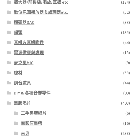
擴大器/前後級/唱放/耳擴 etc
(134)
數位訊源播放器＆處理器etc.
(52)
解碼器DAC
(33)
唱頭
(135)
耳機＆耳機附件
(44)
電源供應與處理
(13)
麥克風MIC
(9)
線材
(58)
調音道具
(44)
DIY & 各種音響零件
(99)
黑膠唱片
(493)
二手黑膠唱片
(6)
電影原聲帶
(16)
古典
(238)