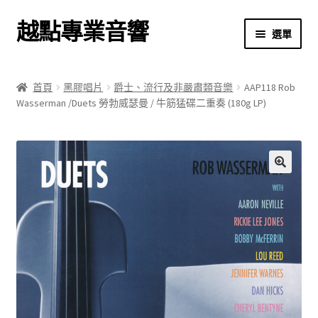
越點專業音響
跳
跳
選單
至
至
導
主
首頁
覽
要
首頁
黑膠唱片
爵士、流行及非嚴肅類音樂
AAP118 Rob
列
內
Wasserman /Duets 勞勃威瑟曼 / 牛筋猛碟二重奏 (180g LP)
商店
容
關於我們
我的帳號
🔍
結帳
購物車