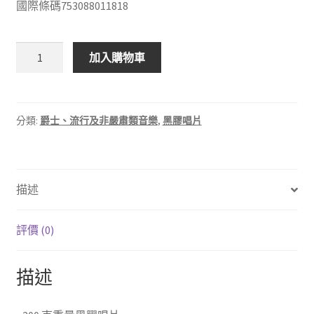
國際條碼
753088011818
AAP118
加入購物車
Rob
Wasserman
/Duets
勞
分類:
爵士、流行及非嚴肅類音樂
,
黑膠唱片
勃
威
瑟
描述
曼
/
牛
評價 (0)
筋
猛
描述
碟
二
重