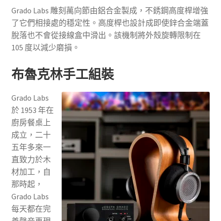
Grado Labs 雕刻萬向節由鋁合金製成，不銹鋼高度桿增強
了它們相接處的穩定性。高度桿也設計成即使鋅合金端蓋
脫落也不會從接線盒中滑出。該機制將外殼旋轉限制在
105 度以減少磨損。
布魯克林手工組裝
Grado Labs
於 1953 年在
廚房餐桌上
成立，二十
五年多來一
直致力於木
材加工，自
那時起，
Grado Labs
每天都在完