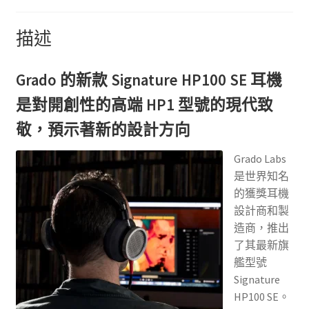
量
描述
Grado 的新款 Signature HP100 SE 耳機
是對開創性的高端 HP1 型號的現代致
敬，預示著新的設計方向
Grado Labs
是世界知名
的獲獎耳機
設計商和製
造商，推出
了其最新旗
艦型號
Signature
HP100 SE。