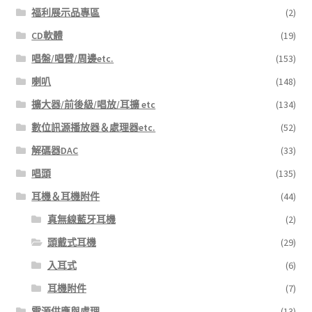
福利展示品專區
(2)
CD軟體
(19)
唱盤/唱臂/周邊etc.
(153)
喇叭
(148)
擴大器/前後級/唱放/耳擴 etc
(134)
數位訊源播放器＆處理器etc.
(52)
解碼器DAC
(33)
唱頭
(135)
耳機＆耳機附件
(44)
真無線藍牙耳機
(2)
頭戴式耳機
(29)
入耳式
(6)
耳機附件
(7)
電源供應與處理
(13)