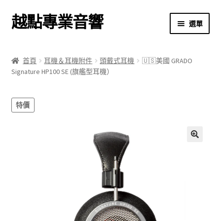
越點專業音響
跳
跳
選單
至
至
導
主
首頁
覽
要
首頁
耳機＆耳機附件
頭戴式耳機
🇺🇸美國 GRADO
列
內
Signature HP100 SE (旗艦型耳機）
商店
容
關於我們
特價
我的帳號
🔍
結帳
購物車