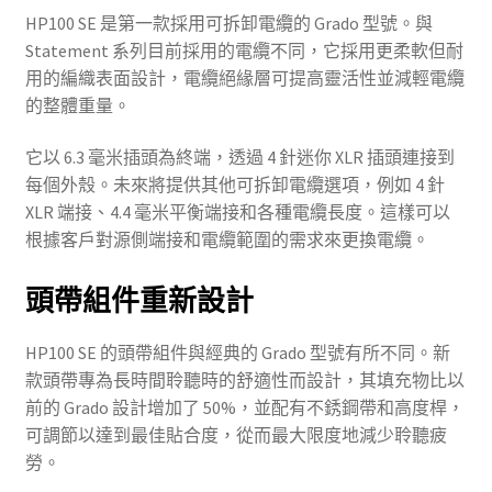
HP100 SE 是第一款採用可拆卸電纜的 Grado 型號。與
Statement 系列目前採用的電纜不同，它採用更柔軟但耐
用的編織表面設計，電纜絕緣層可提高靈活性並減輕電纜
的整體重量。
它以 6.3 毫米插頭為終端，透過 4 針迷你 XLR 插頭連接到
每個外殼。未來將提供其他可拆卸電纜選項，例如 4 針
XLR 端接、4.4 毫米平衡端接和各種電纜長度。這樣可以
根據客戶對源側端接和電纜範圍的需求來更換電纜。
頭帶組件重新設計
HP100 SE 的頭帶組件與經典的 Grado 型號有所不同。新
款頭帶專為長時間聆聽時的舒適性而設計，其填充物比以
前的 Grado 設計增加了 50%，並配有不銹鋼帶和高度桿，
可調節以達到最佳貼合度，從而最大限度地減少聆聽疲
勞。