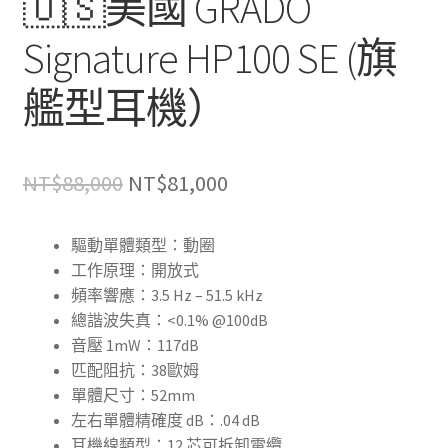
🇺🇸美國 GRADO
Signature HP100 SE (旗
艦型耳機）
原
目
NT$
88,000
NT$
81,000
始
前
驅動單體類型：動圈
價
價
工作原理：開放式
格：
格：
頻率響應：3.5 Hz – 51.5 kHz
總諧波失真：<0.1% @100dB
NT$88,000。
NT$81,000。
音壓 1mW：117dB
匹配阻抗：38歐姆
單體尺寸：52mm
左右單體精確度 dB：.04 dB
耳機線類型：12 芯可拆卸電纜