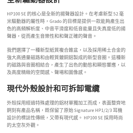
HP100 SE 的核心是全新的揚聲器設計。在考慮新型 52 毫
米驅動器的屬性時，Grado 的目標是提供一款能夠產生出
色的高頻解析度、中音平滑度和低音能量且失真度低的揚
聲器，從而產生音樂性和和聲正確的聲音。
我們選擇了一種新型紙質複合錐盆，以及採用稀土合金的
強大高通量磁路和由輕質鍍銅鋁製成的新型音圈。這種新
的磁路與音圈相結合，產生了出色的動態和瞬態響應，以
及高度精緻的空間感、聲場和圖像感。
現代外殼設計和可拆卸電纜
外殼採用經過特殊處理的鋁材單獨加工而成，表面整齊地
錒刻有產品名稱，既保留了原始 Signature HP1/2/3 耳機
設計的標誌性傳統，又帶有現代感。 HP100 SE 採用時尚
的太空灰外觀。