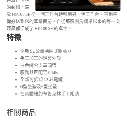
善聲音再現
的藝術。這
款 HP100 SE 從一個工作台轉移到另一個工作台，直到準
備好送到您的耳朵面前。自從那張廚房餐桌以來的每一次
經歷都促成了 HP100 SE 的誕生。
特徵
全新 52 公釐動圈式驅動器
手工加工的鋁製外殼
白色縫合皮革頭帶
驅動器匹配至.04dB
全新可拆卸 12 芯電纜
G型坐墊及F型坐墊
在美國紐約布魯克林手工組裝
相關商品