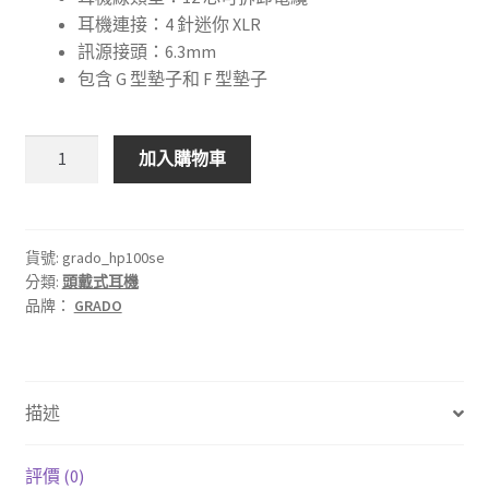
耳機連接：4 針迷你 XLR
訊源接頭：6.3mm
包含 G 型墊子和 F 型墊子
🇺🇸
加入購物車
美
國
GRADO
Signature
貨號:
grado_hp100se
分類:
頭戴式耳機
HP100
品牌：
GRADO
SE
(旗
艦
型
描述
耳
機）
數
評價 (0)