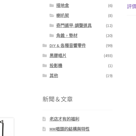
接地盒
(6)
評價 
喇叭架
(8)
奇門遁甲-調聲道具
(12)
角錐，墊材
(20)
DIY & 各種音響零件
(99)
黑膠唱片
(493)
投影機
(1)
其他
(19)
新聞＆文章
老店才有的福利
MM唱頭的結構與特性