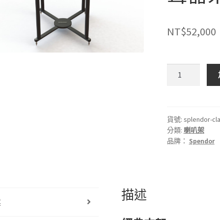
NT$
52,000
🇬🇧
英
國
SPENDOR
｜
貨號:
splendor-cla
分類:
喇叭架
Classic
品牌：
Spendor
2/3
腳
架
喇
描述
叭/
述
揚
聲