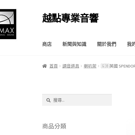
越點專業音響
跳
跳
至
至
導
主
覽
要
商店
新聞與知識
關於我們
我
列
內
容
首頁
調音道具
喇叭架
🇬🇧英國 SPENDO
搜
尋
關
鍵
字:
商品分類