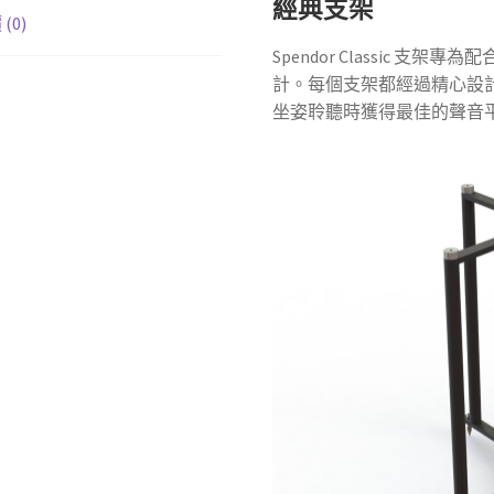
經典支架
器
(0)
架
Spendor Classic 支架專為
數
計。每個支架都經過精心設
量
坐姿聆聽時獲得最佳的聲音