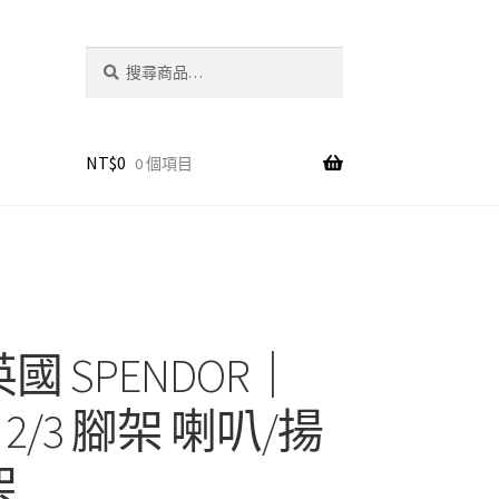
搜
搜
尋
尋
關
鍵
字:
NT$
0
0 個項目
英國 SPENDOR｜
ic 2/3 腳架 喇叭/揚
架