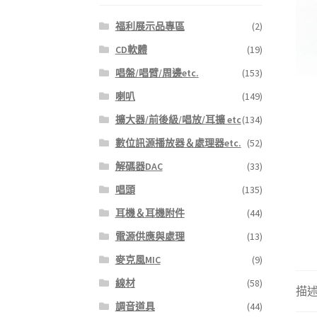
福利展示品專區
(2)
CD軟體
(19)
唱盤/唱臂/周邊etc.
(153)
喇叭
(149)
擴大器/前後級/唱放/耳擴 etc
(134)
數位訊源播放器＆處理器etc.
(52)
解碼器DAC
(33)
唱頭
(135)
耳機＆耳機附件
(44)
電源供應與處理
(13)
麥克風MIC
(9)
線材
(58)
描
調音道具
(44)