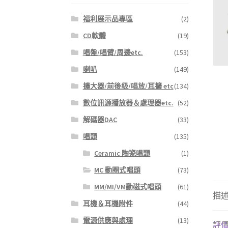
福利展示品專區
(2)
CD軟體
(19)
唱盤/唱臂/周邊etc.
(153)
喇叭
(149)
擴大器/前後級/唱放/耳擴 etc
(134)
數位訊源播放器＆處理器etc.
(52)
解碼器DAC
(33)
唱頭
(135)
Ceramic 陶瓷唱頭
(1)
MC 動圈式唱頭
(73)
MM/MI/VM動磁式唱頭
(61)
描
耳機＆耳機附件
(44)
電源供應與處理
(13)
評價 