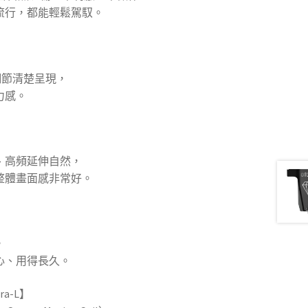
流行，都能輕鬆駕馭。
細節清楚呈現，
力感。
、高頻延伸自然，
整體畫面感非常好。
，
心、用得長久。
ra-L】