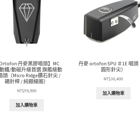
Ortofon 丹麥黑膠唱頭】MC
丹麥 ortofon SPU ＃1E 唱
0 動鐵/動磁升級首選 旗艦級動
圓形針尖）
頭（Micro Ridge鑽石針尖 /
NT$
30,400
硼針桿 / 純銀線圈）
NT$
59,900
加入購物車
加入購物車