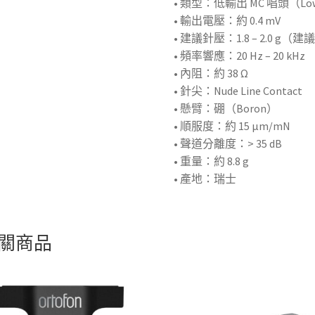
• 類型：低輸出 MC 唱頭（Low Ou
• 輸出電壓：約 0.4 mV
• 建議針壓：1.8 – 2.0 g（建議
• 頻率響應：20 Hz – 20 kHz
• 內阻：約 38 Ω
• 針尖：Nude Line Contact
• 懸臂：硼（Boron）
• 順服度：約 15 µm/mN
• 聲道分離度：> 35 dB
• 重量：約 8.8 g
• 產地：瑞士
關商品