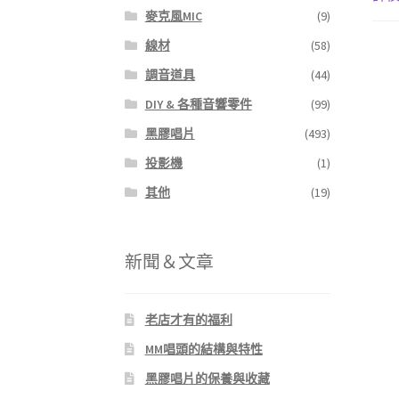
麥克風MIC
(9)
線材
(58)
調音道具
(44)
DIY & 各種音響零件
(99)
黑膠唱片
(493)
投影機
(1)
其他
(19)
新聞＆文章
老店才有的福利
MM唱頭的結構與特性
黑膠唱片的保養與收藏