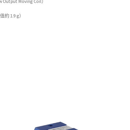
tput Moving Coil）
值約 1.9 g）