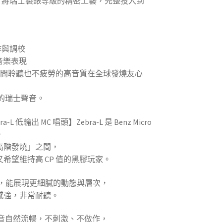
aschek 將瑞士製錶等級的精密工藝，完整投入到
作與調校
的音樂表現
時間聆聽也不疲勞的高音質在全球發燒友心
的瑞士聲音。
a-L 低輸出 MC 唱頭】Zebra-L 是 Benz Micro
，
高階發燒」之間，
希望維持高 CP 值的黑膠玩家。
C 設計，能展現更細膩的動態與層次，
感強，非常耐聽。
聲音自然流暢，不刺激、不做作，