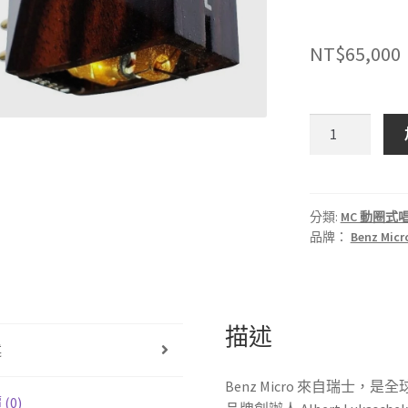
NT$
65,000
🇨🇭
瑞
士
BenzMicro
ZEBRA-
分類:
MC 動圈式
品牌：
Benz Micr
L
MC
唱
頭
數
描述
述
量
Benz Micro 來自瑞士
(0)