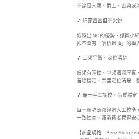
不論是人聲、爵士、古典或
🎵 細節豐富但不尖銳
低輸出 MC 的優勢，讓微小
卻不會有「解析過頭」的壓
🎵 三頻平衡、定位清楚
低頻有彈性、中頻溫潤厚實
音場穩定，樂器定位清楚，
🎵 瑞士手工調校，品質穩定
每一顆唱頭都經過人工校準
一致性高，讓消費者買得安
【商品規格｜Benz Micro Zeb