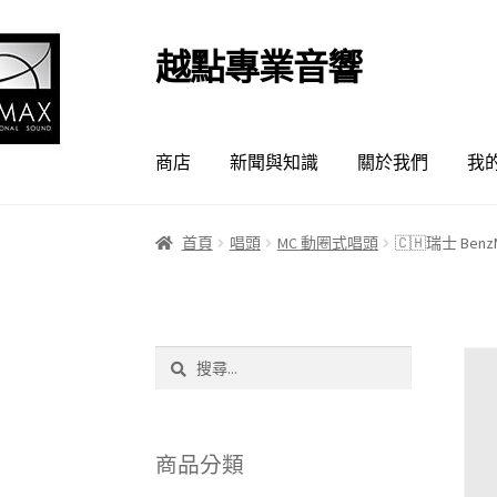
越點專業音響
跳
跳
至
至
導
主
覽
要
商店
新聞與知識
關於我們
我
列
內
容
首頁
唱頭
MC 動圈式唱頭
🇨🇭瑞士 Benz
搜
尋
關
鍵
字:
商品分類