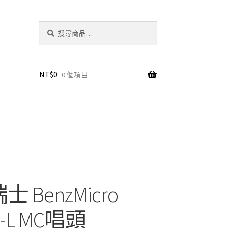
搜
搜
尋
尋
關
鍵
字:
NT$
0
0 個項目
士 BenzMicro
A-L MC唱頭