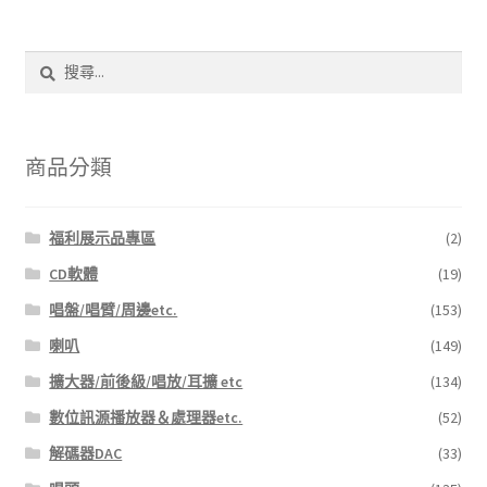
搜
尋
關
鍵
字:
商品分類
福利展示品專區
(2)
CD軟體
(19)
唱盤/唱臂/周邊etc.
(153)
喇叭
(149)
擴大器/前後級/唱放/耳擴 etc
(134)
數位訊源播放器＆處理器etc.
(52)
解碼器DAC
(33)