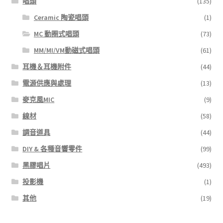
唱頭
(135)
Ceramic 陶瓷唱頭
(1)
MC 動圈式唱頭
(73)
MM/MI/VM動磁式唱頭
(61)
耳機＆耳機附件
(44)
電源供應與處理
(13)
麥克風MIC
(9)
線材
(58)
調音道具
(44)
DIY & 各種音響零件
(99)
黑膠唱片
(493)
投影機
(1)
其他
(19)