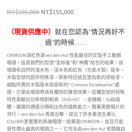
原
目
NT$
195,000
NT$
155,000
始
前
（現貨供應中）
就在您認為“情況再好不
價
價
過”的時候……
格：
格：
NT$195,000。
NT$155,000。
CRIMSON深紅色是ven den Hul 性能最佳的定製手工動圈
唱頭。這是我們的型號“金絲雀”和“神鷹”結合的結果。該
唱頭有自然的淺木色，深木色和紅色（也是木製）版本。
木製型號均提供特殊漆，即斯特拉迪瓦里烏斯的原始漆。
越點所賣的木製版本就是新的“ Crimson Stradivarius”處
理，它使此唱頭帶具有獨特的聲音效果。這種型號的特殊
特性是輸出功率相對較高（0.65mV），金線圈，Sa鈷磁
體，擴展的通道分隔和出色的循軌能力。隨著黑膠唱片的
流行，ven den Hul 再度出擊，提出了許多要求生產比
COLIBRI更實惠的高端唱頭。結果是CRIMSON，並且可能
是性價比最高的唱頭之一。它完全由ven den Hul 老闆親自