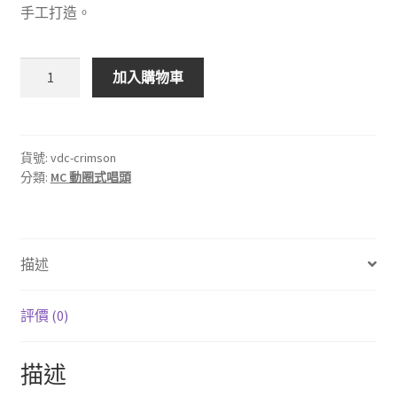
手工打造。
荷
加入購物車
蘭
VAN
DEN
HUL
貨號:
vdc-crimson
分類:
MC 動圈式唱頭
THE
CRIMSON
XGW
"STRADIVARIUS"
描述
(Wooden
body
natural)
評價 (0)
數
量
描述