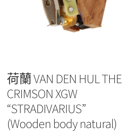
荷蘭 VAN DEN HUL THE
CRIMSON XGW
“STRADIVARIUS”
(Wooden body natural)