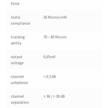
force
static
35 Micron/mN
compliance
tracking
70 – 80 Micron
ability
output
0,65mV
voltage
channel
< 0.3 dB
unbalance
channel
> 36 / > 30 dB
separation