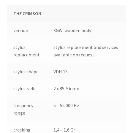
THE CRIMSON
version
XGW: wooden body
stylus
stylus replacement and services
replacement
available on request
stylus shape
VDH 1S
stylus radii
2 x 85 Micron
frequency
5 – 55.000 Hz
range
tracking
1,4 – 1,6 Gr