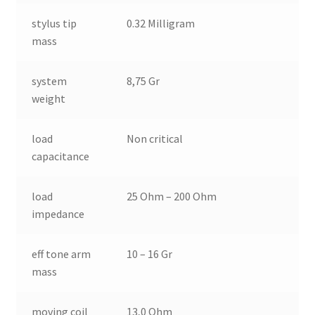
stylus tip
0.32 Milligram
mass
system
8,75 Gr
weight
load
Non critical
capacitance
load
25 Ohm – 200 Ohm
impedance
eff tone arm
10 – 16 Gr
mass
moving coil
13,0 Ohm