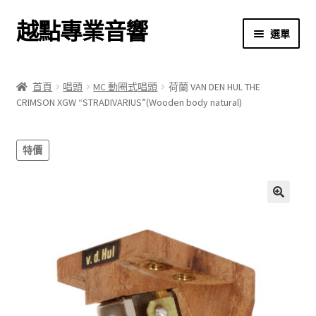
越點專業音響
跳
跳
選單
至
至
導
主
首頁
覽
要
首頁
唱頭
MC 動圈式唱頭
荷蘭 VAN DEN HUL THE
列
內
CRIMSON XGW “STRADIVARIUS”(Wooden body natural)
商店
容
關於我們
特價
我的帳號
🔍
結帳
購物車