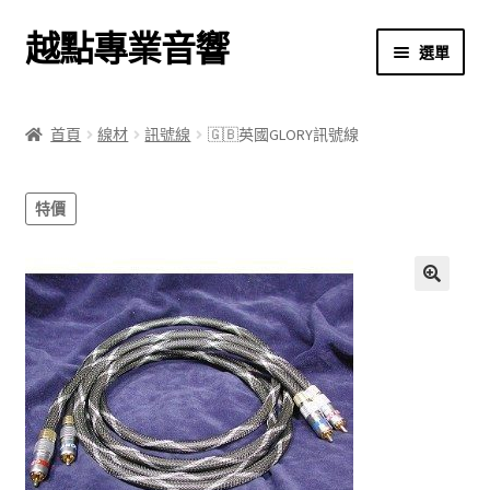
越點專業音響
跳
跳
選單
至
至
導
主
首頁
覽
要
首頁
線材
訊號線
🇬🇧英國GLORY訊號線
列
內
商店
容
特價
關於我們
我的帳號
🔍
結帳
購物車