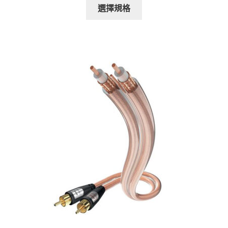
此
範
選擇規格
產
圍：
品
NT$3,400
有
到
多
NT$6,000
種
款
式。
可
在
產
品
頁
面
選
擇
選
項