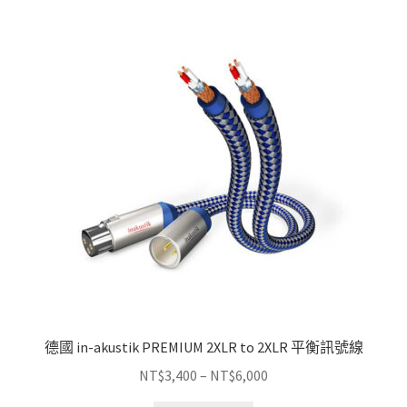
到
多
NT$6,480
種
款
式。
可
在
產
品
頁
面
選
擇
選
項
德國 in-akustik PREMIUM 2XLR to 2XLR 平衡訊號線
價
NT$
3,400
–
NT$
6,000
格