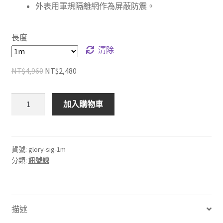
外表用軍規隔離網作為屏蔽防震。
NT$2,480
到
長度
NT$6,480
清除
原
目
NT$
4,960
NT$
2,480
始
前
價
價
🇬🇧
加入購物車
格：
格：
英
NT$4,960。
NT$2,480。
國
GLORY
訊
貨號:
glory-sig-1m
分類:
訊號線
號
線
數
量
描述