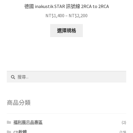
德國 inakustik STAR 訊號線 2RCA to 2RCA
價
NT$
1,400
–
NT$
2,200
格
此
範
選擇規格
產
圍：
品
NT$1,400
有
到
多
NT$2,200
種
款
搜
式。
尋
可
關
鍵
在
字:
產
商品分類
品
頁
福利展示品專區
(2)
面
選
CD軟體
(19)