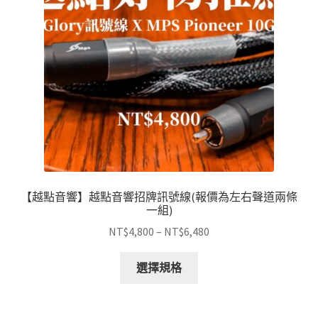
【越點音響】越點音響招牌訊號線(報價為左右聲道兩條
一組)
價
NT$
4,800
–
NT$
6,480
格
此
範
選擇規格
產
圍：
品
NT$4,800
有