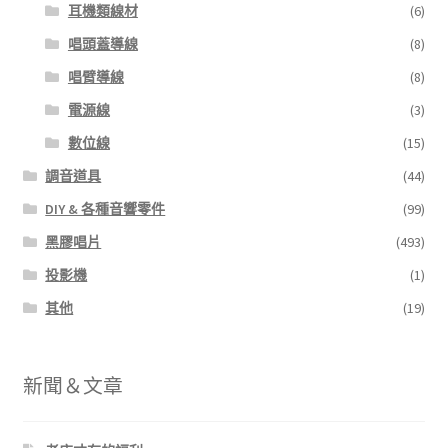
耳機類線材
(6)
唱頭蓋導線
(8)
唱臂導線
(8)
電源線
(3)
數位線
(15)
調音道具
(44)
DIY & 各種音響零件
(99)
黑膠唱片
(493)
投影機
(1)
其他
(19)
新聞＆文章