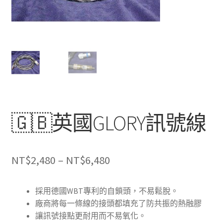
🇬🇧英國GLORY訊號線
價
NT$
2,480
–
NT$
6,480
格
採用德國WBT專利的自鎖頭，不易鬆脫。
範
廠商將每一條線的接頭都填充了防共振的熱融膠
圍：
讓訊號接點更耐用而不易氧化。