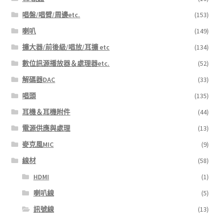
擇
唱盤/唱臂/周邊etc.
(153)
選
喇叭
(149)
項
擴大器/前後級/唱放/耳擴 etc
(134)
數位訊源播放器＆處理器etc.
(52)
解碼器DAC
(33)
唱頭
(135)
耳機＆耳機附件
(44)
電源供應與處理
(13)
麥克風MIC
(9)
線材
(58)
HDMI
(1)
喇叭線
(5)
訊號線
(13)