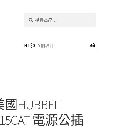
搜
搜
尋
尋
關
鍵
字:
NT$
0
0 個項目
美國HUBBELL
215CAT 電源公插