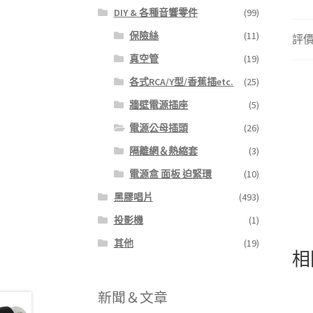
DIY & 各種音響零件
(99)
保險絲
(11)
評價 
真空管
(19)
各式RCA/Y型/香蕉插etc.
(25)
牆壁電源插座
(5)
電源公母插頭
(26)
隔離網＆熱縮套
(3)
電源盒 面板 迫緊環
(10)
黑膠唱片
(493)
投影機
(1)
其他
(19)
相
新聞＆文章