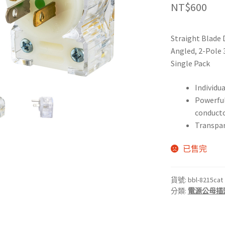
NT$
600
Straight Blade D
Angled, 2-Pole 
Single Pack
Individu
Powerful
conduct
Transpar
已售完
貨號:
bbl-8215cat
分類:
電源公母插