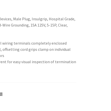
evices, Male Plug, Insulgrip, Hospital Grade,
3-Wire Grounding, 15A 125V, 5-15P, Clear,
al wiring terminals completely enclosed
, offsetting cord grips clamp on individual
ors
ent for easy visual inspection of termination
頭