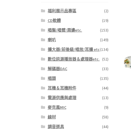
福利展示品專區
(2)
CD軟體
(19)
唱盤/唱臂/周邊etc.
(153)
喇叭
(149)
擴大器/前後級/唱放/耳擴 etc
(134)
數位訊源播放器＆處理器etc.
(52)
解碼器DAC
(33)
唱頭
(135)
耳機＆耳機附件
(44)
電源供應與處理
(13)
麥克風MIC
(9)
線材
(58)
調音道具
(44)