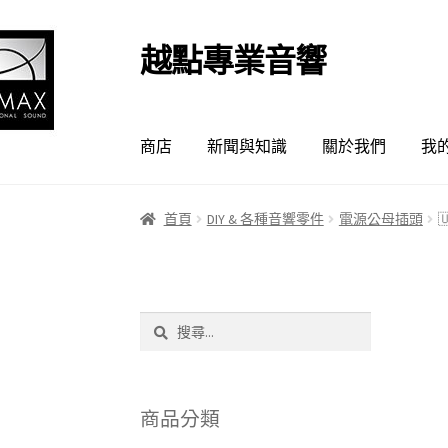
越點專業音響
跳
跳
至
至
導
主
覽
要
商店
新聞與知識
關於我們
我
列
內
容
首頁
DIY & 各種音響零件
電源公母插頭

搜
尋
關
鍵
字:
商品分類