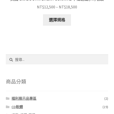
價
NT$
12,500
–
NT$
18,500
格
此
範
選擇規格
產
圍：
品
NT$12,500
有
到
多
NT$18,500
種
款
搜
式。
尋
可
關
鍵
在
字:
產
商品分類
品
頁
福利展示品專區
(2)
面
選
CD軟體
(19)
擇