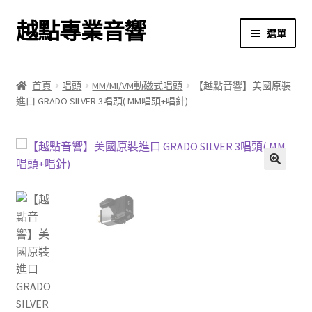
越點專業音響
跳
跳
選單
至
至
導
主
首頁
覽
要
首頁
唱頭
MM/MI/VM動磁式唱頭
【越點音響】美國原裝
列
內
進口 GRADO SILVER 3唱頭( MM唱頭+唱針)
商店
容
關於我們
我的帳號
🔍
結帳
購物車