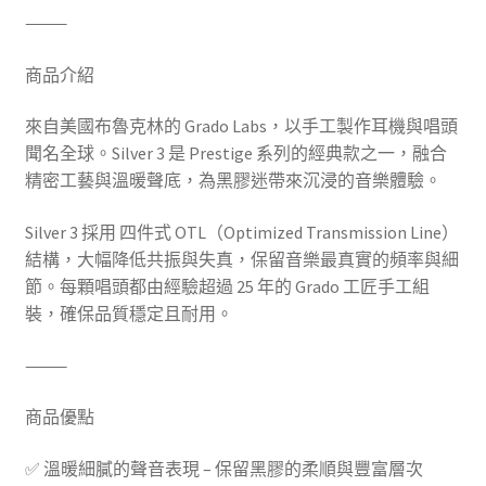
⸻
針)
數
商品介紹
量
來自美國布魯克林的 Grado Labs，以手工製作耳機與唱頭
聞名全球。Silver 3 是 Prestige 系列的經典款之一，融合
精密工藝與溫暖聲底，為黑膠迷帶來沉浸的音樂體驗。
Silver 3 採用 四件式 OTL（Optimized Transmission Line）
結構，大幅降低共振與失真，保留音樂最真實的頻率與細
節。每顆唱頭都由經驗超過 25 年的 Grado 工匠手工組
裝，確保品質穩定且耐用。
⸻
商品優點
✅ 溫暖細膩的聲音表現 – 保留黑膠的柔順與豐富層次