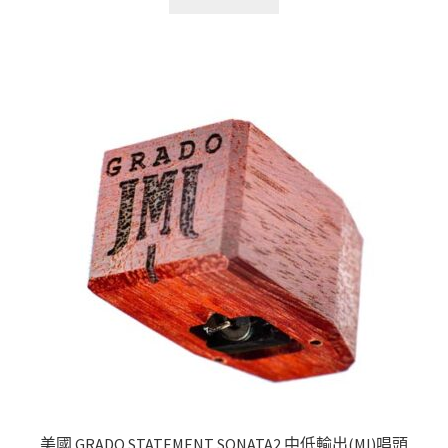
產
圍：
品
NT$70,000
有
到
多
NT$105,000
種
款
式。
可
在
產
品
頁
面
選
擇
選
項
美國 GRADO STATEMENT SONATA2 中低輸出(MI)唱頭