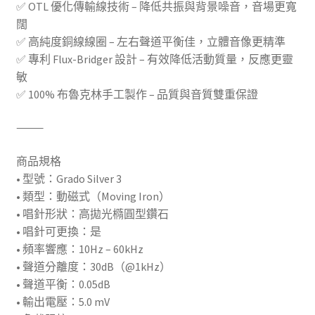
✅ OTL 優化傳輸線技術 – 降低共振與背景噪音，音場更寬
闊
✅ 高純度銅線線圈 – 左右聲道平衡佳，立體音像更精準
✅ 專利 Flux-Bridger 設計 – 有效降低活動質量，反應更靈
敏
✅ 100% 布魯克林手工製作 – 品質與音質雙重保證
⸻
商品規格
• 型號：Grado Silver 3
• 類型：動磁式（Moving Iron）
• 唱針形狀：高拋光橢圓型鑽石
• 唱針可更換：是
• 頻率響應：10Hz – 60kHz
• 聲道分離度：30dB（@1kHz）
• 聲道平衡：0.05dB
• 輸出電壓：5.0 mV