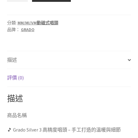
音
響】
美
分類:
MM/MI/VM動磁式唱頭
品牌：
GRADO
國
原
裝
進
描述
口
GRADO
SILVER
評價 (0)
3
唱
描述
頭
(
MM
商品名稱
唱
🎵 Grado Silver 3 高精度唱頭 – 手工打造的溫暖與細節
頭
+唱