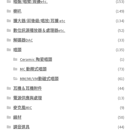
唱盤/唱臂/周邊etc.
(153)
選
喇叭
(149)
項
擴大器/前後級/唱放/耳擴 etc
(134)
數位訊源播放器＆處理器etc.
(52)
解碼器DAC
(33)
唱頭
(135)
Ceramic 陶瓷唱頭
(1)
MC 動圈式唱頭
(73)
MM/MI/VM動磁式唱頭
(61)
耳機＆耳機附件
(44)
電源供應與處理
(13)
麥克風MIC
(9)
線材
(58)
調音道具
(44)