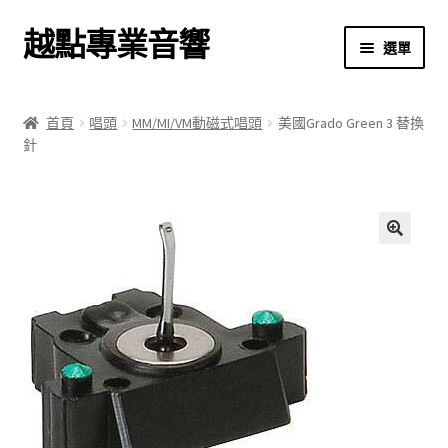
越點專業音響
跳
跳
選單
至
至
導
主
首頁
覽
要
首頁
唱頭
MM/MI/VM動磁式唱頭
美國Grado Green 3 替換
列
內
針
商店
容
關於我們
我的帳號
🔍
結帳
購物車