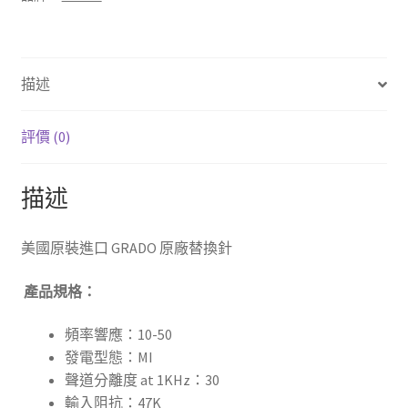
換
針
數
描述
量
評價 (0)
描述
美國原裝進口 GRADO 原廠替換針
產品規格：
頻率響應：10-50
發電型態：MI
聲道分離度 at 1KHz：30
輸入阻抗：47K