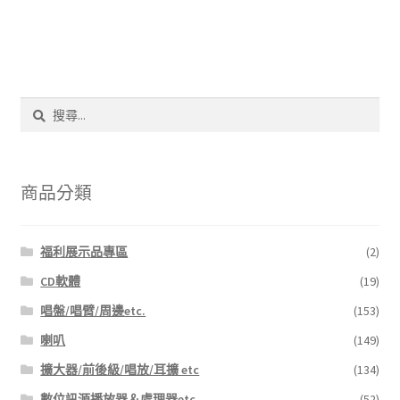
搜
尋
關
鍵
字:
商品分類
福利展示品專區
(2)
CD軟體
(19)
唱盤/唱臂/周邊etc.
(153)
喇叭
(149)
擴大器/前後級/唱放/耳擴 etc
(134)
數位訊源播放器＆處理器etc.
(52)