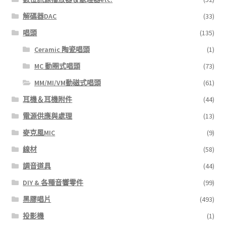
解碼器DAC
(33)
唱頭
(135)
Ceramic 陶瓷唱頭
(1)
MC 動圈式唱頭
(73)
MM/MI/VM動磁式唱頭
(61)
耳機＆耳機附件
(44)
電源供應與處理
(13)
麥克風MIC
(9)
線材
(58)
調音道具
(44)
DIY & 各種音響零件
(99)
黑膠唱片
(493)
投影機
(1)