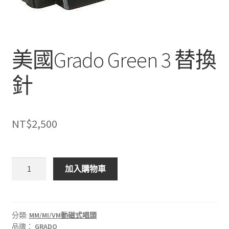
美國Grado Green 3 替換
針
NT$
2,500
美
加入購物車
國
Grado
Green
3
分類:
MM/MI/VM動磁式唱頭
品牌：
GRADO
替