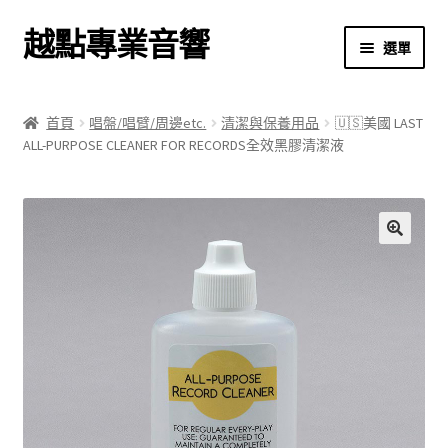
越點專業音響
跳
跳
選單
至
至
導
主
首頁
覽
要
首頁
唱盤/唱臂/周邊etc.
清潔與保養用品
🇺🇸美國 LAST
列
內
ALL-PURPOSE CLEANER FOR RECORDS全效黑膠清潔液
商店
容
關於我們
我的帳號
🔍
結帳
購物車