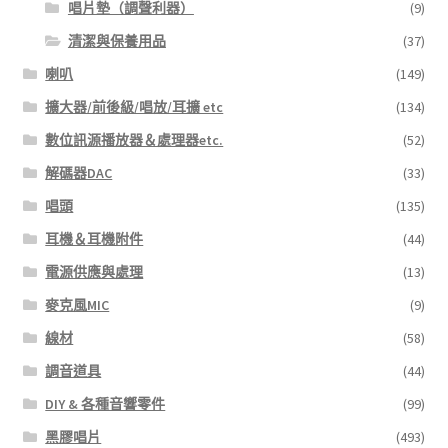
唱片墊（調聲利器）
(9)
清潔與保養用品
(37)
喇叭
(149)
擴大器/前後級/唱放/耳擴 etc
(134)
數位訊源播放器＆處理器etc.
(52)
解碼器DAC
(33)
唱頭
(135)
耳機＆耳機附件
(44)
電源供應與處理
(13)
麥克風MIC
(9)
線材
(58)
調音道具
(44)
DIY & 各種音響零件
(99)
黑膠唱片
(493)