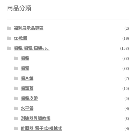
字:
商品分類
福利展示品專區
(2)
CD軟體
(19)
唱盤/唱臂/周邊etc.
(153)
唱盤
(33)
唱臂
(33)
唱片鎮
(7)
唱頭蓋
(15)
唱盤皮帶
(5)
水平儀
(4)
測速器與調教規
(8)
針壓器-電子式/機械式
(4)