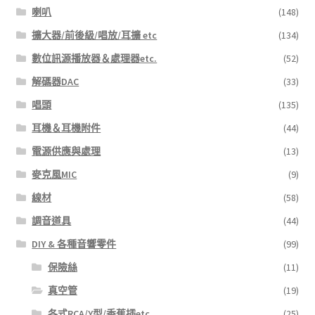
喇叭
(148)
項
擴大器/前後級/唱放/耳擴 etc
(134)
數位訊源播放器＆處理器etc.
(52)
解碼器DAC
(33)
唱頭
(135)
耳機＆耳機附件
(44)
電源供應與處理
(13)
麥克風MIC
(9)
線材
(58)
調音道具
(44)
DIY & 各種音響零件
(99)
保險絲
(11)
真空管
(19)
各式RCA/Y型/香蕉插etc.
(25)