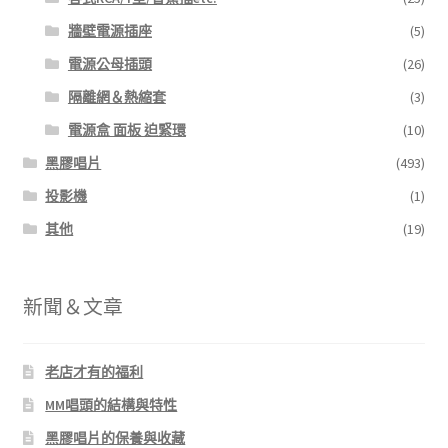
牆壁電源插座
(5)
電源公母插頭
(26)
隔離網＆熱縮套
(3)
電源盒 面板 迫緊環
(10)
黑膠唱片
(493)
投影機
(1)
其他
(19)
新聞＆文章
老店才有的福利
MM唱頭的結構與特性
黑膠唱片的保養與收藏