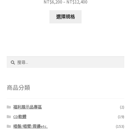
價
NT$
6,200
–
NT$
12,400
格
此
範
選擇規格
產
圍：
品
NT$6,200
有
到
多
NT$12,400
種
款
搜
式。
尋
可
關
鍵
在
字:
產
商品分類
品
頁
福利展示品專區
(2)
面
選
CD軟體
(19)
擇
唱盤/唱臂/周邊etc.
(153)
選