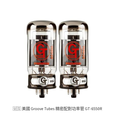
品
有
多
種
款
式。
可
在
產
品
頁
面
選
擇
選
項
🇺🇸 美國 Groove Tubes 精密配對功率管 GT-6550R