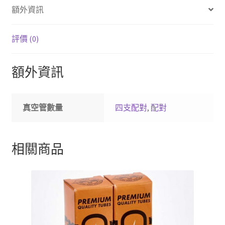
額外資訊
功
率
管
評價 (0)
GT-
KT88-
額外資訊
SV
數
量
真空管數量
四支配對
,
配對
相關商品