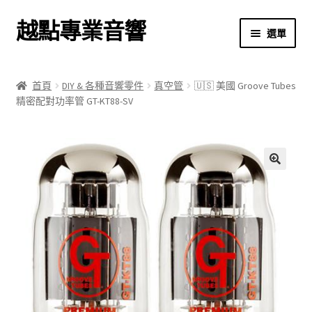
越點專業音響
跳
跳
選單
至
至
導
主
首頁
覽
要
首頁
DIY & 各種音響零件
真空管
🇺🇸 美國 Groove Tubes
列
內
精密配對功率管 GT-KT88-SV
商店
容
關於我們
我的帳號
🔍
結帳
購物車