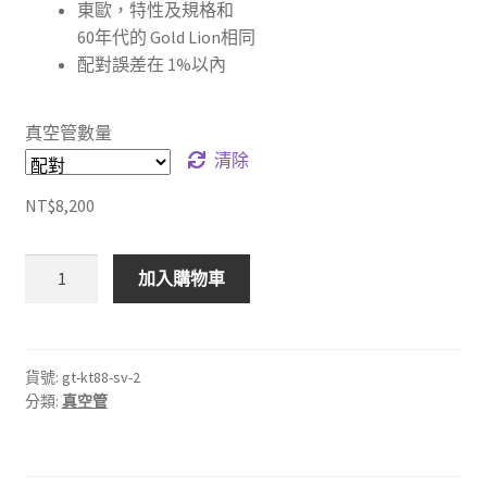
東歐，特性及規格和
範
60年代的 Gold Lion相同
圍：
配對誤差在 1%以內
NT$8,200
到
真空管數量
清除
NT$16,400
NT$
8,200
🇺🇸
加入購物車
美
國
Groove
Tubes
貨號:
gt-kt88-sv-2
分類:
真空管
精
密
配
對