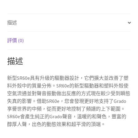
機
數
量
描述
評價 (0)
描述
新型SR60e具有升級的驅動器設計，它們擴大並改善了塑
料外殼中的質量分佈。SR60e的新型驅動器和塑料外殼使
空氣流通並對聲音振動做出反應的方式現在較少受到瞬態
失真的影響。借助SR60e，您會發現更好地支持了Grado
享譽世界的中頻，從而更好地控制了頻譜的上下範圍。
SR60e會產生純正的Grado聲音，溫暖的和聲色，豐富的
醇厚人聲，出色的動態效果和超平滑的頂端。