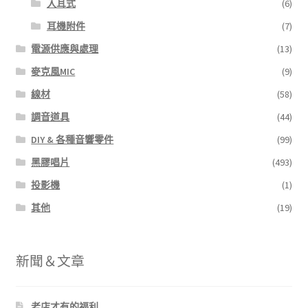
入耳式
(6)
耳機附件
(7)
電源供應與處理
(13)
麥克風MIC
(9)
線材
(58)
調音道具
(44)
DIY & 各種音響零件
(99)
黑膠唱片
(493)
投影機
(1)
其他
(19)
新聞＆文章
老店才有的福利