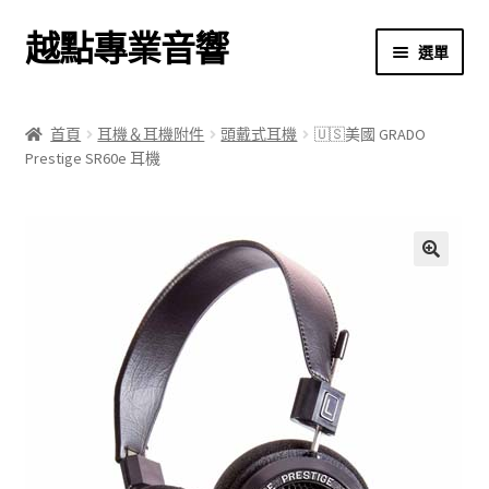
越點專業音響
跳
跳
選單
至
至
導
主
首頁
覽
要
首頁
耳機＆耳機附件
頭戴式耳機
🇺🇸美國 GRADO
列
內
Prestige SR60e 耳機
商店
容
關於我們
我的帳號
🔍
結帳
購物車