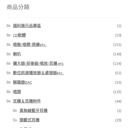
字:
商品分類
福利展示品專區
(2)
CD軟體
(19)
唱盤/唱臂/周邊etc.
(153)
喇叭
(149)
擴大器/前後級/唱放/耳擴 etc
(134)
數位訊源播放器＆處理器etc.
(52)
解碼器DAC
(33)
唱頭
(135)
耳機＆耳機附件
(44)
真無線藍牙耳機
(2)
頭戴式耳機
(29)