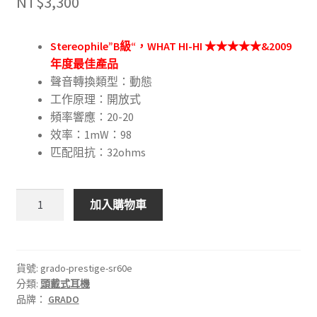
NT$
3,300
Stereophile”B級“，WHAT HI-HI ★★★★★&2009
年度最佳產品
聲音轉換類型：動態
工作原理：開放式
頻率響應：20-20
效率：1mW：98
匹配阻抗：32ohms
🇺🇸
加入購物車
美
國
GRADO
Prestige
貨號:
grado-prestige-sr60e
分類:
頭戴式耳機
SR60e
品牌：
GRADO
耳