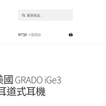
搜
搜
尋
尋
關
鍵
字:
NT$
0
0 個項目
國 GRADO iGe3
! 耳道式耳機