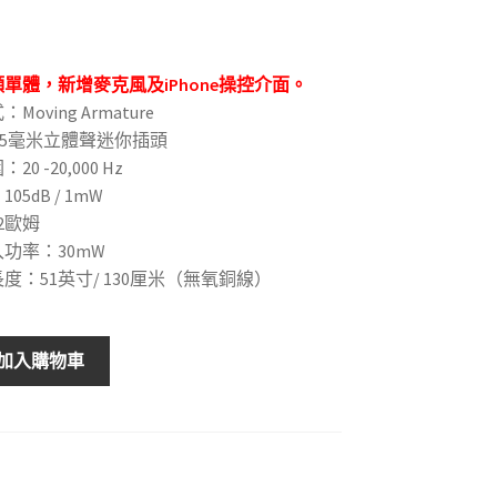
單體，新增麥克風及iPhone操控介面。
oving Armature
.5毫米立體聲迷你插頭
0 -20,000 Hz
05dB / 1mW
2歐姆
功率：30mW
度：51英寸/ 130厘米（無氧銅線）
加入購物車