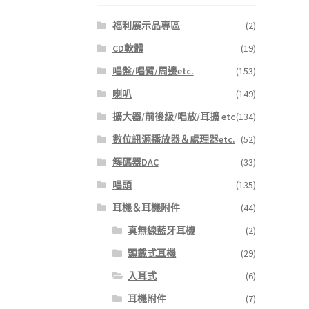
福利展示品專區
(2)
CD軟體
(19)
唱盤/唱臂/周邊etc.
(153)
喇叭
(149)
擴大器/前後級/唱放/耳擴 etc
(134)
數位訊源播放器＆處理器etc.
(52)
解碼器DAC
(33)
唱頭
(135)
耳機＆耳機附件
(44)
真無線藍牙耳機
(2)
頭戴式耳機
(29)
入耳式
(6)
耳機附件
(7)