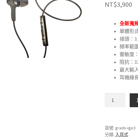
NT$
3,900
全新寬頻
單體形式：M
接頭：3
頻率範圍：2
靈敏度：1
阻抗：3
最大輸入
耳機線長
🇺🇸
美
國
GRADO
iGe3
貨號:
grado-ige3
分類:
入耳式
NEW!