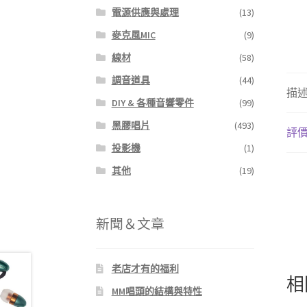
電源供應與處理
(13)
麥克風MIC
(9)
線材
(58)
調音道具
(44)
描
DIY & 各種音響零件
(99)
黑膠唱片
(493)
評價 
投影機
(1)
其他
(19)
新聞＆文章
老店才有的福利
相
MM唱頭的結構與特性