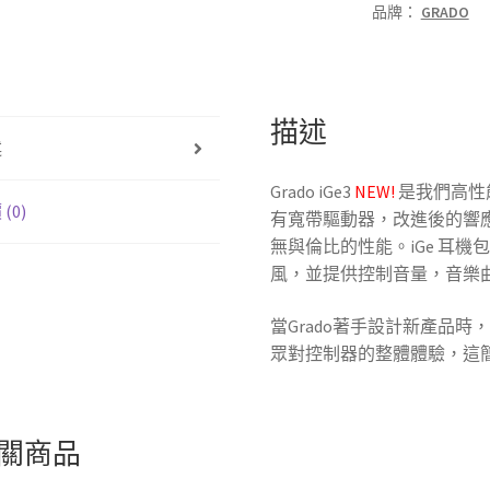
品牌：
GRADO
耳
道
式
耳
描述
機
述
數
量
Grado iGe3
NEW!
是我們高性
(0)
有寬帶驅動器，改進後的響
無與倫比的性能。iGe 耳機
風，並提供控制音量，音樂曲
當Grado著手設計新產品
眾對控制器的整體體驗，這
關商品