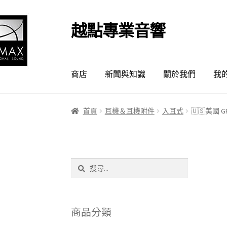
越點專業音響
跳
跳
至
至
導
主
覽
要
商店
新聞與知識
關於我們
我
列
內
容
首頁
耳機＆耳機附件
入耳式
🇺🇸美國 G
搜
尋
關
鍵
字:
商品分類