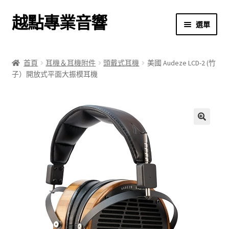
越點專業音響
跳
跳
選單
至
至
導
主
首頁
覽
要
首頁
耳機＆耳機附件
頭戴式耳機
美國 Audeze LCD-2 (竹
列
內
子）開放式平面大振模耳機
商店
容
關於我們
我的帳號
🔍
結帳
購物車