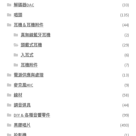
解碼器DAC
(33)
唱頭
(135)
耳機＆耳機附件
(44)
真無線藍牙耳機
(2)
頭戴式耳機
(29)
入耳式
(6)
耳機附件
(7)
電源供應與處理
(13)
麥克風MIC
(9)
線材
(58)
調音道具
(44)
DIY & 各種音響零件
(99)
黑膠唱片
(493)
投影機
(1)