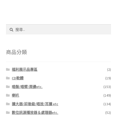
搜
尋
關
鍵
字:
商品分類
福利展示品專區
(2)
CD軟體
(19)
唱盤/唱臂/周邊etc.
(153)
喇叭
(149)
擴大器/前後級/唱放/耳擴 etc
(134)
數位訊源播放器＆處理器etc.
(52)