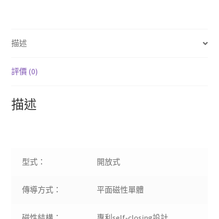
子）
開
放
描述
式
平
面
評價 (0)
大
振
描述
模
耳
機
數
量
型式：
開放式
傳導方式：
平面磁性單體
磁性結構：
專利self-closing設計