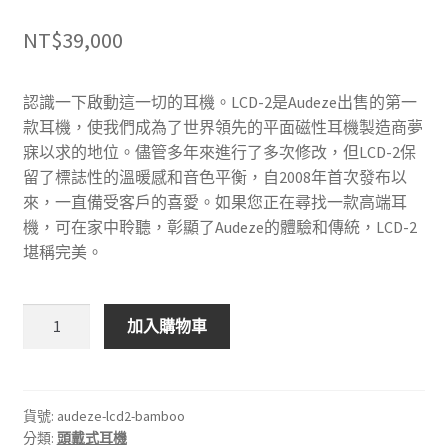
NT$
39,000
認識一下啟動這一切的耳機。LCD-2是Audeze出售的第一
款耳機，使我們成為了世界領先的平面磁性耳機製造商夢
寐以求的地位。儘管多年來進行了多次修改，但LCD-2保
留了標誌性的溫暖感和音色平衡，自2008年首次發布以
來，一直備受客戶的喜愛。如果您正在尋找一款高端耳
機，可在家中聆聽，彰顯了Audeze的體驗和傳統，LCD-2
堪稱完美。
美
加入購物車
國
Audeze
LCD-
2
貨號:
audeze-lcd2-bamboo
分類:
頭戴式耳機
(竹