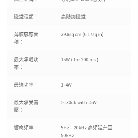
磁鐵種類：
高階銣磁鐵
薄膜感應面
39.8sq cm (6.17sq in)
積：
最大承載功
15W ( for 200 ms )
率：
最適功率：
1-4W
最大承受音
>130db with 15W
壓：
響應頻率：
5Hz – 20kHz 高頻延升至
50kHz