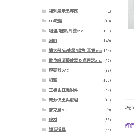
福利展示品專區
(2)
CD軟體
(19)
唱盤/唱臂/周邊etc.
(153)
喇叭
(149)
擴大器/前後級/唱放/耳擴 etc
(134)
數位訊源播放器＆處理器etc.
(52)
解碼器DAC
(33)
唱頭
(135)
耳機＆耳機附件
(44)
電源供應與處理
(13)
描
麥克風MIC
(9)
線材
(58)
評價 
調音道具
(44)