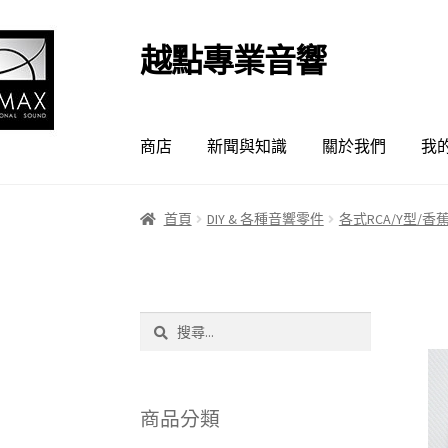
越點專業音響
跳
跳
至
至
導
主
覽
要
商店
新聞與知識
關於我們
我
列
內
容
首頁
DIY & 各種音響零件
各式RCA/Y型/香蕉
搜
尋
關
鍵
字:
商品分類