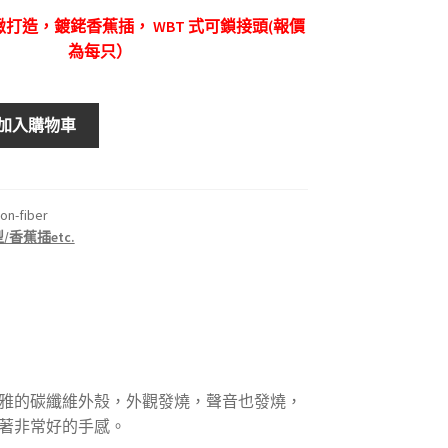
打造，鍍銠香蕉插， WBT 式可鎖接頭(報價
為每只）
加入購物車
on-fiber
型/香蕉插etc.
雅的碳纖維外殼，外觀發燒，聲音也發燒，
著非常好的手感。