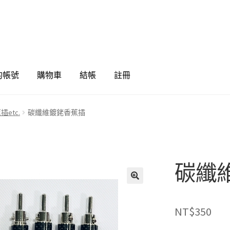
的帳號
購物車
結帳
註冊
插etc.
碳纖維鍍銠香蕉插
碳纖
🔍
NT$
350