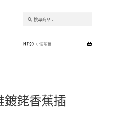
搜
搜
尋
尋
關
鍵
字:
NT$
0
0 個項目
維鍍銠香蕉插