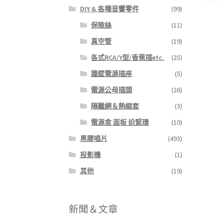
DIY & 各種音響零件
(99)
保險絲
(11)
真空管
(19)
各式RCA/Y型/香蕉插etc.
(25)
牆壁電源插座
(5)
電源公母插頭
(26)
隔離網＆熱縮套
(3)
電源盒 面板 迫緊環
(10)
黑膠唱片
(493)
投影機
(1)
其他
(19)
新聞＆文章