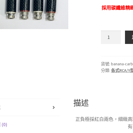
採用碳纖維精緻
碳
纖
維
鍍
銠
貨號:
banana-carb
分類:
各式RCA/Y
香
蕉
插
數
量
描述
述
正負極採紅白兩色，細緻高
(0)
有