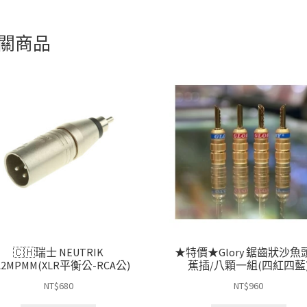
關商品
🇨🇭瑞士 NEUTRIK
★特價★Glory 鋸齒狀沙魚
A2MPMM(XLR平衡公-RCA公)
蕉插/八顆一組(四紅四藍
NT$
680
NT$
960