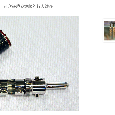
，可容許瑣發燒級的超大線徑