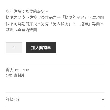
皮亞佐拉：探戈的歷史。
探戈之父皮亞佐拉最後作品之一「探戈的歷史」，展現四
個不同時期的探戈。另有「男人探戈」、「遺忘」等曲。
歐洲即興室內樂團
BMS1714V
加入購物車
皮
亞
佐
拉：
貨號:
BMS1714V
分類:
直刻片
探
戈
的
歷
評價 (0)
史
數