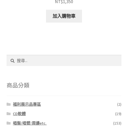
NT$
1,350
加入購物車
搜
尋
關
鍵
字:
商品分類
福利展示品專區
(2)
CD軟體
(19)
唱盤/唱臂/周邊etc.
(153)