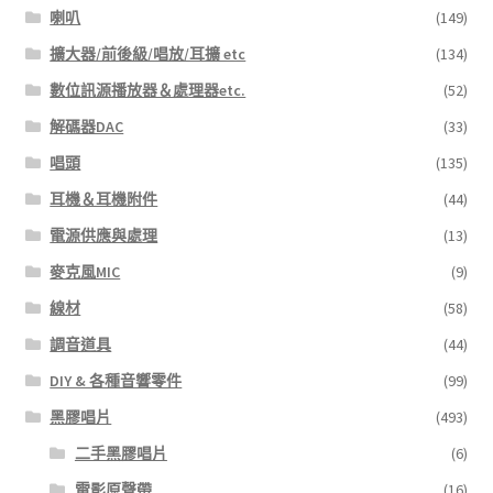
喇叭
(149)
擴大器/前後級/唱放/耳擴 etc
(134)
數位訊源播放器＆處理器etc.
(52)
解碼器DAC
(33)
唱頭
(135)
耳機＆耳機附件
(44)
電源供應與處理
(13)
麥克風MIC
(9)
線材
(58)
調音道具
(44)
DIY & 各種音響零件
(99)
黑膠唱片
(493)
二手黑膠唱片
(6)
電影原聲帶
(16)