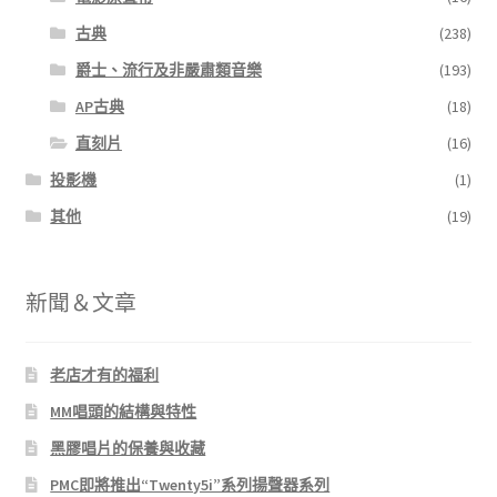
古典
(238)
爵士、流行及非嚴肅類音樂
(193)
AP古典
(18)
直刻片
(16)
投影機
(1)
其他
(19)
新聞＆文章
老店才有的福利
MM唱頭的結構與特性
黑膠唱片的保養與收藏
PMC即將推出“Twenty5i”系列揚聲器系列