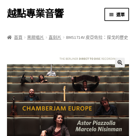
越點專業音響
跳
跳
選單
至
至
導
主
首頁
覽
要
首頁
黑膠唱片
直刻片
BMS1714V 皮亞佐拉：探戈的歷史
列
內
商店
容
關於我們
🔍
我的帳號
結帳
購物車