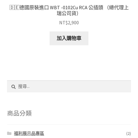
🇩🇪德國原裝進口 WBT -0102Cu RCA 公插頭 （總代理上
瑞公司貨）
NT$
2,900
加入購物車
搜
尋
關
鍵
字:
商品分類
福利展示品專區
(2)