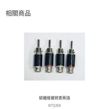
相關商品
碳纖維鍍銠香蕉插
NT$
350