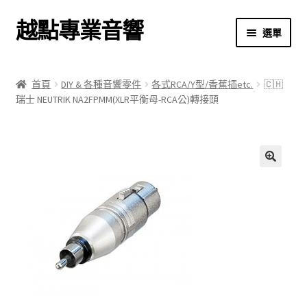
越點專業音響
跳
跳
選單
至
至
導
主
首頁
覽
要
首頁
DIY & 各種音響零件
各式RCA/Y型/香蕉插etc.
🇨🇭
列
內
瑞士 NEUTRIK NA2FPMM(XLR平衡母-RCA公)轉接頭
商店
容
關於我們
我的帳號
🔍
結帳
購物車