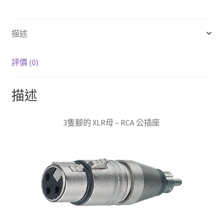
母-
RCA
描述
公)
轉
接
評價 (0)
頭
數
描述
量
3隻腳的 XLR母 – RCA 公插座