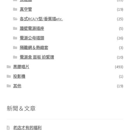
真空管
(19)
各式RCA/Y型/香蕉插etc.
(25)
牆壁電源插座
(5)
電源公母插頭
(26)
隔離網＆熱縮套
(3)
電源盒 面板 迫緊環
(10)
黑膠唱片
(493)
投影機
(1)
其他
(19)
新聞＆文章
老店才有的福利