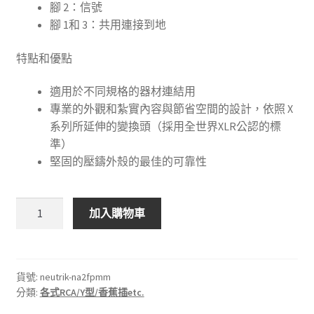
腳 2：信號
腳 1和 3：共用連接到地
特點和優點
適用於不同規格的器材連結用
專業的外觀和紮實內容與節省空間的設計，依照 X
系列所延伸的變換頭（採用全世界XLR公認的標
準）
堅固的壓鑄外殼的最佳的可靠性
🇨🇭
加入購物車
瑞
士
NEUTRIK
NA2FPMM(XLR
貨號:
neutrik-na2fpmm
分類:
各式RCA/Y型/香蕉插etc.
平
衡