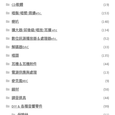
CD軟體
(19)
唱盤/唱臂/周邊etc.
(153)
喇叭
(148)
擴大器/前後級/唱放/耳擴 etc
(134)
數位訊源播放器＆處理器etc.
(52)
解碼器DAC
(33)
唱頭
(135)
耳機＆耳機附件
(44)
電源供應與處理
(13)
麥克風MIC
(9)
線材
(58)
調音道具
(44)
DIY & 各種音響零件
(99)
保險絲
(11)