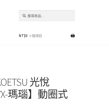
搜
搜
尋
尋
關
鍵
字:
NT$
0
0 個項目
OETSU 光悅
YX-瑪瑙】動圈式