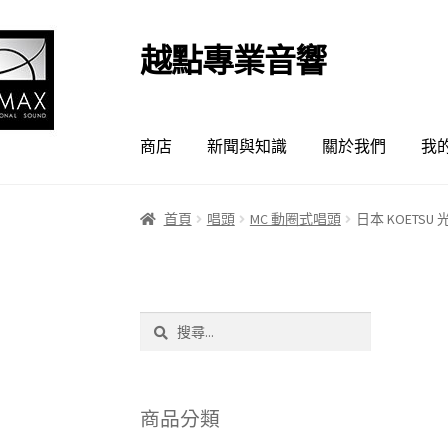
越點專業音響
跳
跳
至
至
導
主
覽
要
商店
新聞與知識
關於我們
我
列
內
容
首頁
唱頭
MC 動圈式唱頭
日本 KOETS
搜
尋
關
鍵
字:
商品分類