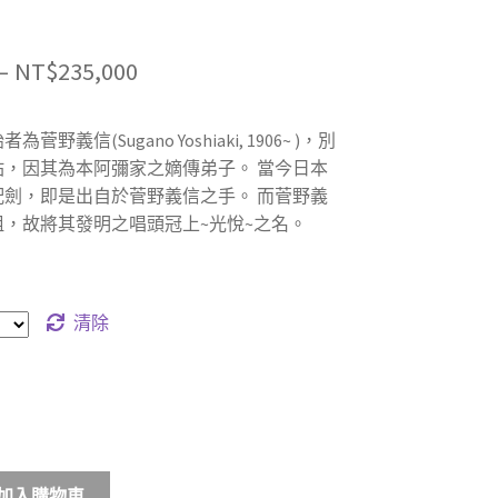
價
–
NT$
235,000
格
野義信(Sugano Yoshiaki, 1906~ )，別
範
佑，因其為本阿彌家之嫡傳弟子。 當今日本
圍：
配劍，即是出自於菅野義信之手。 而菅野義
，故將其發明之唱頭冠上~光悅~之名。
NT$92,000
到
NT$235,000
清除
加入購物車