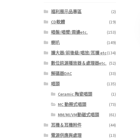
福利展示品專區
(2)
CD軟體
(19)
唱盤/唱臂/周邊etc.
(153)
喇叭
(149)
擴大器/前後級/唱放/耳擴 etc
(134)
數位訊源播放器＆處理器etc.
(52)
解碼器DAC
(33)
唱頭
(135)
Ceramic 陶瓷唱頭
(1)
MC 動圈式唱頭
(73)
MM/MI/VM動磁式唱頭
(61)
耳機＆耳機附件
(44)
電源供應與處理
(13)