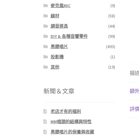
麥克風MIC
(9)
線材
(58)
調音道具
(44)
DIY & 各種音響零件
(99)
黑膠唱片
(493)
投影機
(1)
其他
(19)
描
新聞＆文章
額
評價 
老店才有的福利
MM唱頭的結構與特性
黑膠唱片的保養與收藏