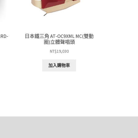
RD-
日本鐵三角 AT-OC9XML MC(雙動
圈)立體聲唱頭
NT$
19,030
加入購物車
：
$47,000
$74,000