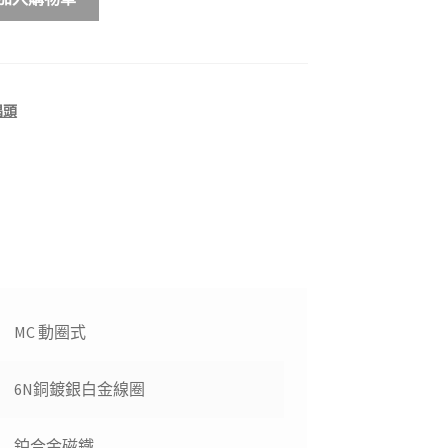
唱頭
MC 動圈式
6N銅鍍銀白金線圈
鉑合金磁鐵