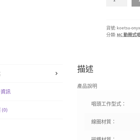
本
KOETSU
光
悅
貨號:
koetsu-onyx
分類:
MC 動圈式
【ONYX-
瑪
瑙】
動
圈
描述
述
式
唱
產品說明
頭
外資訊
數
唱頭工作型式：
量
(0)
線圈材質：
磁鐵材質：