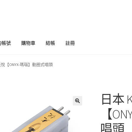
的帳號
購物車
結帳
註冊
U 光悅【ONYX-瑪瑙】動圈式唱頭
日本 K
🔍
【ON
唱頭