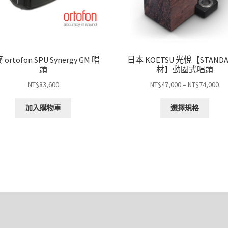
ortofon SPU Synergy GM 唱
日本 KOETSU 光悅【STANDA
頭
材】動圈式唱頭
價
NT$
83,600
NT$
47,000
–
NT$
74,000
格
此
範
加入購物車
選擇規格
產
圍
品
NT
有
到
多
NT
種
款
式。
可
在
產
品