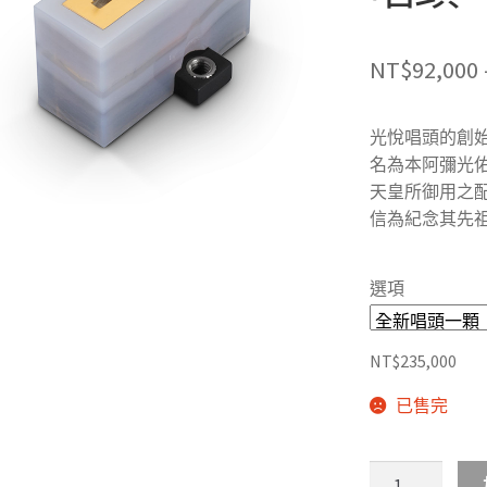
NT$
92,000
光悅唱頭的創始者為菅
名為本阿彌光
天皇所御用之
信為紀念其先祖
選項
NT$
235,000
已售完
日