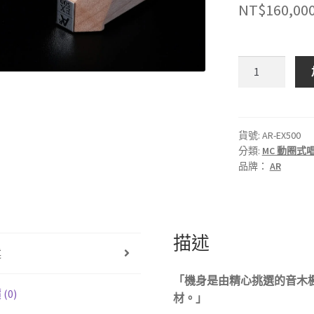
NT$
160,00
日
本
AR
｜
EX500
貨號:
AR-EX500
分類:
MC 動圈式
MC(動
品牌：
AR
圈
式)
唱
頭
描述
數
述
量
「機身是由精心挑選的
音木
(0)
材。」