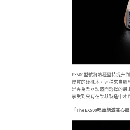
EX500型號將這種堅持提
優質的硬楓木，這種來自羅
是專為樂器製造而選擇的
最
享受到只有在樂器製造中才
「The EX500唱頭能
滋養心靈