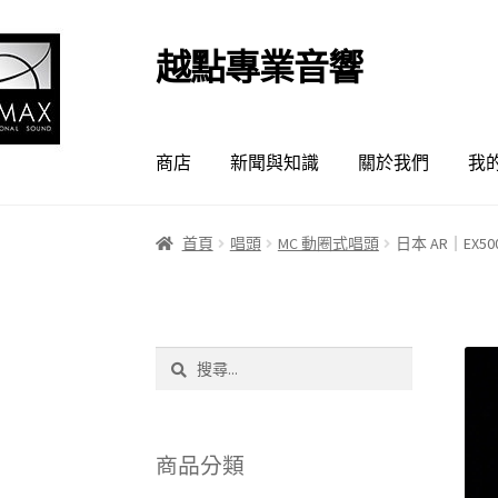
越點專業音響
跳
跳
至
至
導
主
覽
要
商店
新聞與知識
關於我們
我
列
內
容
首頁
唱頭
MC 動圈式唱頭
日本 AR｜EX5
搜
尋
關
鍵
字:
商品分類