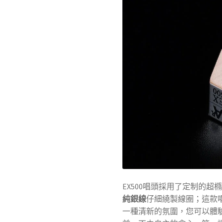
EX500唱頭採用了定制的
純銀線
仔細繞製線圈；這款
一種清新的氛圍，您可以體