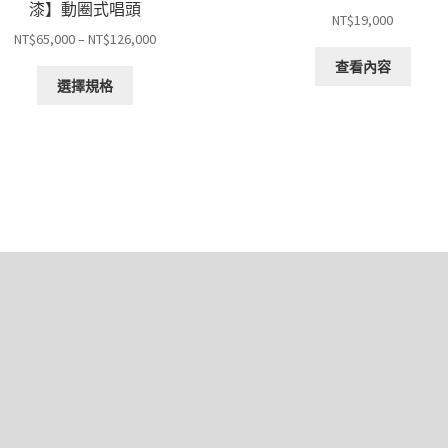
漆】動圈式唱頭
NT$
19,000
價
NT$
65,000
–
NT$
126,000
格
查看內容
此
範
選擇規格
產
圍：
品
NT$65,000
有
到
多
NT$126,000
種
款
式。
可
在
產
品
頁
面
選
擇
選