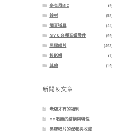
麥克風MIC
(9)
線材
(58)
調音道具
(44)
DIY & 各種音響零件
(99)
黑膠唱片
(493)
投影機
(1)
其他
(19)
新聞＆文章
老店才有的福利
MM唱頭的結構與特性
黑膠唱片的保養與收藏