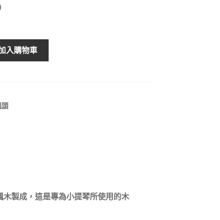
0
加入購物車
唱頭
楓木
製成，這是專為小提琴所使用的木