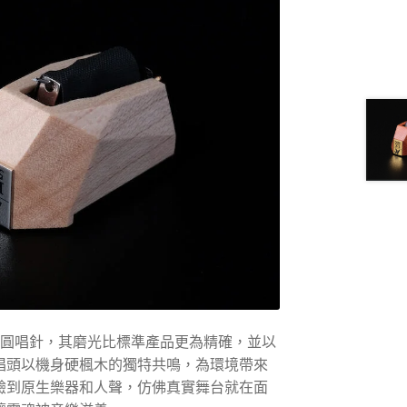
超橢圓唱針，其磨光比標準產品更為精確，並以
唱頭以機身硬楓木的獨特共鳴，為環境帶來
驗到原生樂器和人聲，仿佛真實舞台就在面