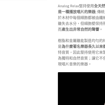
Analog Relax堅持使用
全天
是一種播放唱片的樂器
; 
於木材中每個細胞都被由纖
雖失去水分，但細胞壁保持
而
產生出非常自然的聲響
。
樹脂和金屬雖能製造均勻的
是
為什麼著名樂器長久以來
特音質，因此堅持使用它來
為獨特和自然音質；讓它不
現唱片音樂的樂器。