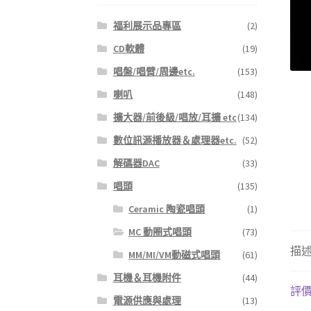
福利展示品專區
(2)
CD軟體
(19)
唱盤/唱臂/周邊etc.
(153)
喇叭
(148)
擴大器/前後級/唱放/耳擴 etc
(134)
數位訊源播放器＆處理器etc.
(52)
解碼器DAC
(33)
唱頭
(135)
Ceramic 陶瓷唱頭
(1)
MC 動圈式唱頭
(73)
描
MM/MI/VM動磁式唱頭
(61)
耳機＆耳機附件
(44)
評價 
電源供應與處理
(13)