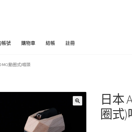
的帳號
購物車
結帳
註冊
00 MC(動圈式)唱頭
日本 A
🔍
圈式)