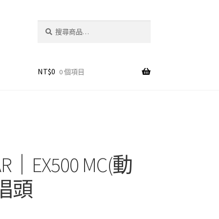
搜
搜
尋
尋
關
鍵
字:
NT$
0
0 個項目
R｜EX500 MC(動
唱頭