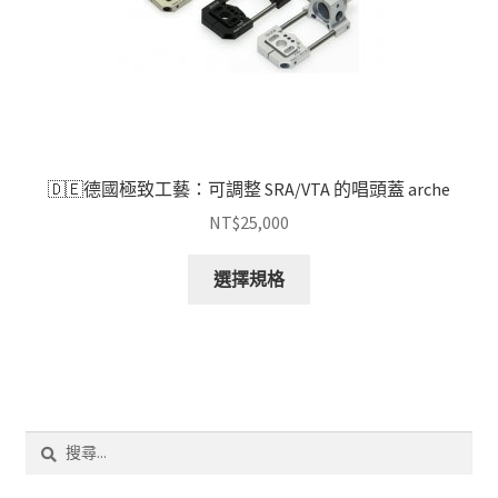
🇩🇪德國極致工藝：可調整 SRA/VTA 的唱頭蓋 arche
NT$
25,000
此
選擇規格
產
品
有
多
種
款
搜
式。
尋
可
關