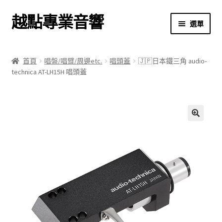
越點專業音響
跳
跳
選單
至
至
導
主
首頁
覽
要
首頁
唱盤/唱臂/周邊etc.
唱頭蓋
🇯🇵日本鐵三角 audio-
列
內
technica AT-LH15H 唱頭蓋
商店
容
關於我們
我的帳號
🔍
結帳
購物車