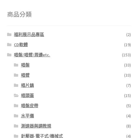
鍵
在
字:
產
商品分類
品
頁
福利展示品專區
(2)
面
選
CD軟體
(19)
擇
唱盤/唱臂/周邊etc.
(153)
選
唱盤
(33)
項
唱臂
(33)
唱片鎮
(7)
唱頭蓋
(15)
唱盤皮帶
(5)
水平儀
(4)
測速器與調教規
(8)
針壓器-電子式/機械式
(4)