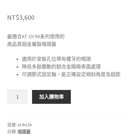
NT$
3,600
最適合AT-OC9X系列使用的
高品質鋁金屬製唱頭蓋
適用於安裝孔位帶有螺牙的唱頭
降低多餘震動的鋁合金陽極表面處理
可調節式固定軸，能正確設定傾斜角度及超距
🇯🇵
加入購物車
日
本
鐵
三
貨號:
at-lh15h
分類:
唱頭蓋
角