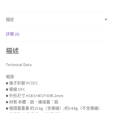
audio-
technica
AT-
描述
LH15H
唱
頭
評價 (0)
蓋
數
描述
量
Technical Data
唱頭
■ 端子針腳 PCOCC
■ 導線 OFC
■ 外形尺寸 H18.5×W17×D45.2mm
■ 材質 本體：鋁、連接蓋：鋁
■ 唱頭蓋重量 約15.6g（含導線）/約14.8g（不含導線）