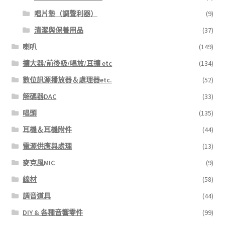
唱片墊（調聲利器）
(9)
清潔與保養用品
(37)
喇叭
(149)
擴大器/前後級/唱放/耳擴 etc
(134)
數位訊源播放器＆處理器etc.
(52)
解碼器DAC
(33)
唱頭
(135)
耳機＆耳機附件
(44)
電源供應與處理
(13)
麥克風MIC
(9)
線材
(58)
調音道具
(44)
DIY & 各種音響零件
(99)