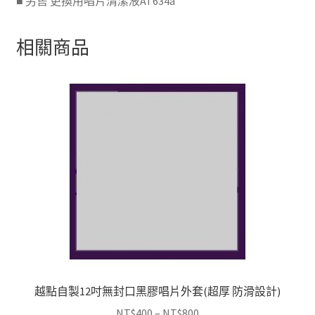
■ 另售 更換用唱片清潔液AT634a
相關商品
越點自製12吋無封口黑膠唱片外套(超厚 防滑設計)
價
NT$
400
–
NT$
800