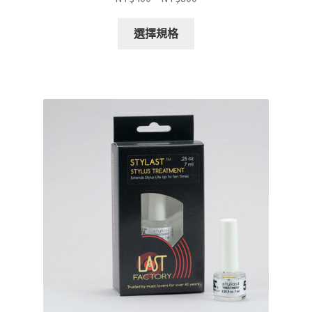
格
此
範
選擇規格
產
圍：
品
NT$400
有
到
多
NT$800
種
款
式。
可
在
產
品
頁
面
選
擇
選