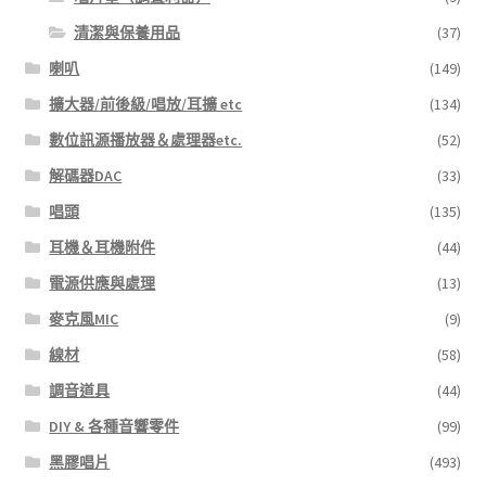
清潔與保養用品
(37)
喇叭
(149)
擴大器/前後級/唱放/耳擴 etc
(134)
數位訊源播放器＆處理器etc.
(52)
解碼器DAC
(33)
唱頭
(135)
耳機＆耳機附件
(44)
電源供應與處理
(13)
麥克風MIC
(9)
線材
(58)
調音道具
(44)
DIY & 各種音響零件
(99)
黑膠唱片
(493)