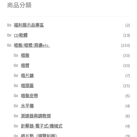
字:
商品分類
福利展示品專區
(2)
CD軟體
(19)
唱盤/唱臂/周邊etc.
(153)
唱盤
(33)
唱臂
(33)
唱片鎮
(7)
唱頭蓋
(15)
唱盤皮帶
(5)
水平儀
(4)
測速器與調教規
(8)
針壓器-電子式/機械式
(4)
唱片墊（調聲利器）
(9)