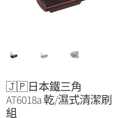
🇯🇵日本鐵三角
AT6018a 乾/濕式清潔刷
組