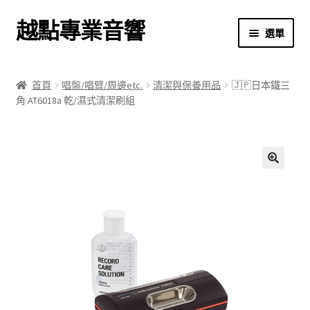
越點專業音響
跳
跳
選單
至
至
導
主
首頁
覽
要
首頁
唱盤/唱臂/周邊etc.
清潔與保養用品
🇯🇵日本鐵三
列
內
角 AT6018a 乾/濕式清潔刷組
商店
容
關於我們
我的帳號
🔍
結帳
購物車