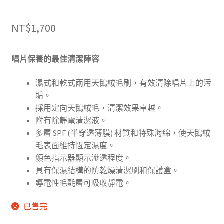
NT$
1,700
唱片保養的最佳清潔陣容
濕式和乾式兩用天鵝絨毛刷，有效清除唱片上的污
垢。
採用定向天鵝絨毛，清潔效果卓越。
附有除靜電清潔液。
多層 SPF (半穿透薄膜) 材質和特殊海綿，使天鵝絨
毛表面維持恆定濕度。
顏色指示器顯示滲透程度。
具有保濕結構的防乾燥清潔刷和保護盒。
導電性毛氈層可吸收靜電。
已售完