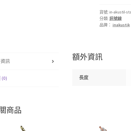
STAR
訊
貨號:
in-akustil-st
分類:
訊號線
號
品牌：
inakustik
線
2RCA
to
2RCA
額外資訊
數
外資訊
量
長度
(0)
關商品