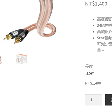
NT$
1,400
–
高密度
24k鍍
高純度O
Star
可減少聲
量。
長度
NT$
1,400
德
國
inakustik