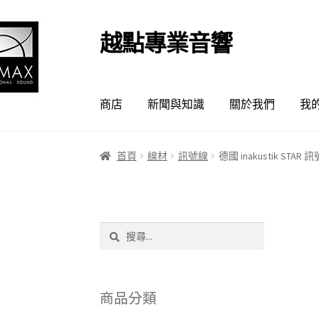
越點專業音響
跳
跳
至
至
導
主
覽
要
商店
新聞與知識
關於我們
我
列
內
容
首頁
線材
訊號線
德國 inakustik STAR 訊
搜
尋
關
鍵
字:
商品分類