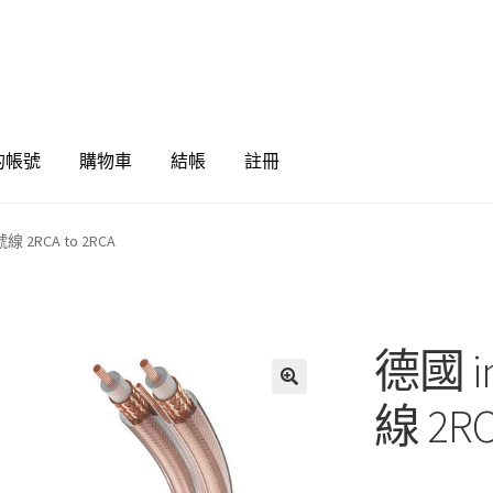
的帳號
購物車
結帳
註冊
號線 2RCA to 2RCA
德國 in
🔍
線 2RC