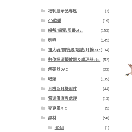
福利展示品專區
(2)
CD軟體
(19)
唱盤/唱臂/周邊etc.
(153)
喇叭
(149)
擴大器/前後級/唱放/耳擴 etc
(134)
數位訊源播放器＆處理器etc.
(52)
解碼器DAC
(33)
唱頭
(135)
耳機＆耳機附件
(44)
電源供應與處理
(13)
麥克風MIC
(9)
線材
(58)
HDMI
(1)