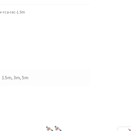
ar-rca-rac-1.5m
1.5m, 3m, 5m