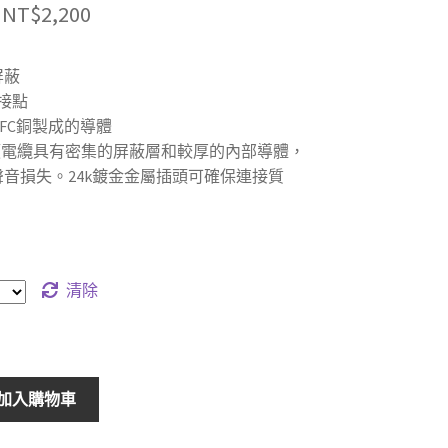
價
NT$
2,200
格
屏蔽
範
金接點
圍：
FC銅製成的導體
音頻電纜具有密集的屏蔽層和較厚的內部導體，
NT$1,400
音損失。24k鍍金金屬插頭可確保連接質
到
NT$2,200
清除
加入購物車