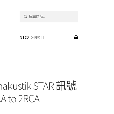
搜
搜
尋
尋
關
鍵
字:
NT$
0
0 個項目
akustik STAR 訊號
A to 2RCA