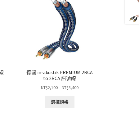
號線
德國 in-akustik PREMIUM 2RCA
）
to 2RCA 訊號線
價
NT$
2,100
–
NT$
3,400
格
此
範
選擇規格
產
圍：
品
50
NT$2,100
有
到
多
,950
NT$3,400
種