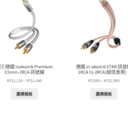
🇪德國 inakustik Premium
德國 in-akustik STAR 訊
3.5mm-2RCA 訊號線
1RCA to 2RCA(超低音用
價
價
NT$
1,120
–
NT$
1,440
NT$
950
–
NT$
1,950
格
格
此
此
範
範
選擇規格
選擇規格
產
產
圍：
圍：
品
品
NT$1,120
NT$9
有
有
到
到
多
多
NT$1,440
NT$1
種
種