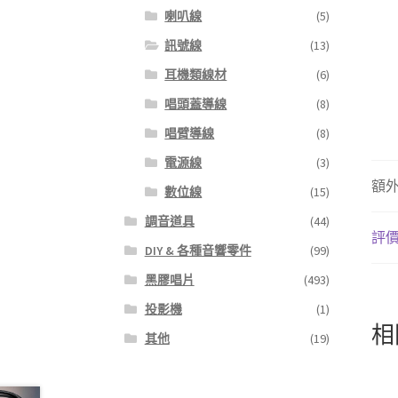
喇叭線
(5)
訊號線
(13)
耳機類線材
(6)
唱頭蓋導線
(8)
唱臂導線
(8)
電源線
(3)
額
數位線
(15)
調音道具
(44)
評價 
DIY & 各種音響零件
(99)
黑膠唱片
(493)
投影機
(1)
相
其他
(19)