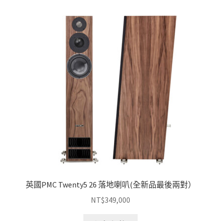
多
NT$106,000
種
款
式。
可
在
產
品
頁
面
選
擇
選
項
英國PMC Twenty5 26 落地喇叭(全新品最後兩對）
NT$
349,000
此