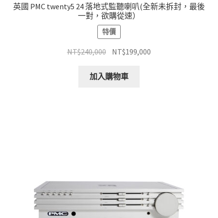
英國 PMC twenty5 24 落地式監聽喇叭(全新未拆封，最後
一對，欲購從速）
特價
原
目
NT$
240,000
NT$
199,000
始
前
價
價
加入購物車
格：
格：
NT$240,000。
NT$199,000。