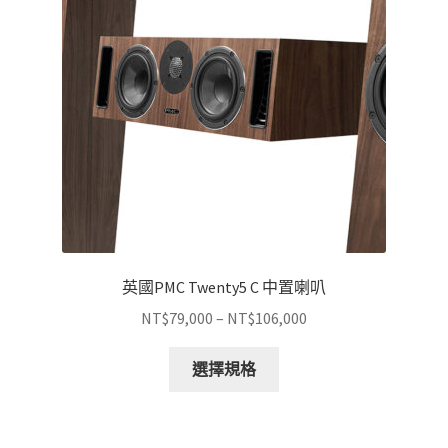
可
在
產
品
頁
面
選
擇
選
項
英國PMC Twenty5 C 中置喇叭
價
NT$
79,000
–
NT$
106,000
格
此
範
選擇規格
產
圍：
品
NT$79,000
有
到