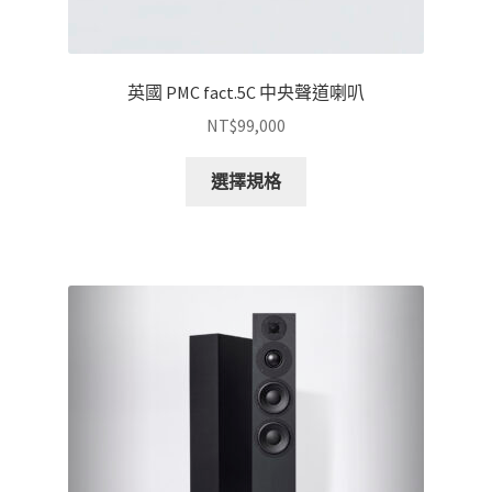
選
項
英國 PMC fact.5C 中央聲道喇叭
NT$
99,000
此
選擇規格
產
品
有
多
種
款
式。
可
在
產
品