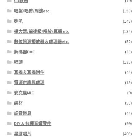
CD軟體
(19)
唱盤/唱臂/周邊etc.
(153)
喇叭
(148)
擴大器/前後級/唱放/耳擴 etc
(134)
數位訊源播放器＆處理器etc.
(52)
解碼器DAC
(33)
唱頭
(135)
耳機＆耳機附件
(44)
電源供應與處理
(13)
麥克風MIC
(9)
線材
(58)
調音道具
(44)
DIY & 各種音響零件
(99)
黑膠唱片
(493)