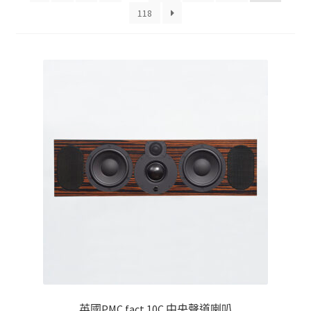
目
118
排
序
英國PMC fact.10C 中央聲道喇叭