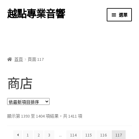
越點專業音響
跳
跳
選單
至
至
導
主
首頁
覽
要
列
內
商店
容
首頁
頁面 117
關於我們
商店
我的帳號
結帳
購物車
依
顯示第 1393 至 1404 項結果，共 1411 項
最
新
1
2
3
...
114
115
116
117
項