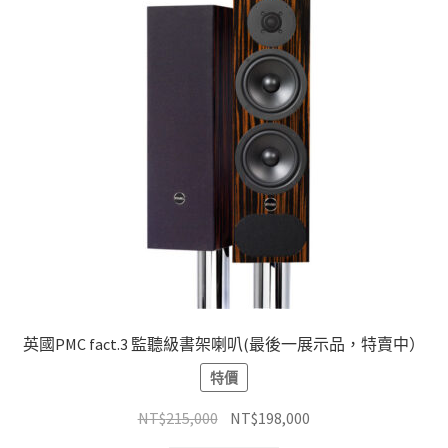
種
款
式。
可
在
產
品
頁
面
選
擇
選
項
英國PMC fact.3 監聽級書架喇叭(最後一展示品，特賣中）
特價
原
目
NT$
215,000
NT$
198,000
始
前