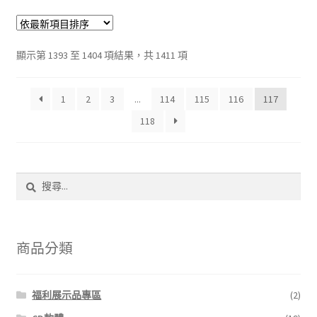
依
顯示第 1393 至 1404 項結果，共 1411 項
最
新
1
2
3
...
114
115
116
117
項
目
118
排
序
搜
尋
關
鍵
字:
商品分類
福利展示品專區
(2)