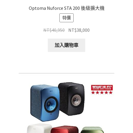
Optoma Nuforce STA 200 後級擴大機
特價
原
目
NT$
40,950
NT$
38,000
始
前
價
價
加入購物車
格：
格：
NT$40,950。
NT$38,000。