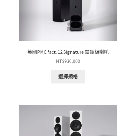
頁
面
選
擇
選
項
英國PMC fact. 12 Signature 監聽級喇叭
NT$
930,000
此
選擇規格
產
品
有
多
種
款
式。
可