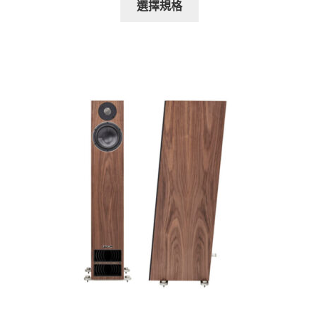
選擇規格
產
品
有
多
種
款
式。
可
在
產
品
頁
面
選
擇
選
項