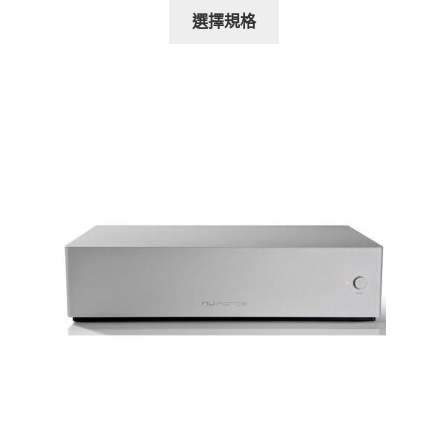
此
價
價
選擇規格
產
格：
格：
品
NT$215,000。
NT$198,000。
有
多
種
款
式。
可
在
產
品
頁
面
選
擇
選
項