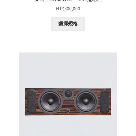
NT$
300,000
此
選擇規格
產
品
有
多
種
款
式。
可
在
產
品
頁
面
選
擇