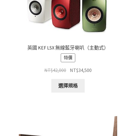
英國 KEF LSX 無線藍牙喇叭（主動式）
特價
原
目
NT$
42,000
NT$
34,500
始
前
此
價
價
選擇規格
產
格：
格：
品
NT$42,000。
NT$34,500。
有
多
種
款
式。