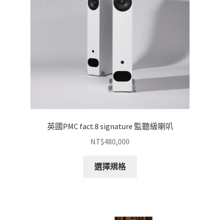
在
產
品
頁
面
選
擇
選
項
英國PMC fact.8 signature 監聽級喇叭
NT$
480,000
此
選擇規格
產
品
有
多