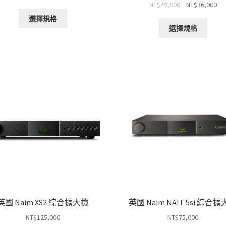
原
目
NT$
49,900
NT$
36,000
始
前
此
始
前
價
價
選擇規格
此
產
價
價
格：
格：
選擇規格
產
品
格：
格
NT$39,900。
NT$34,900。
品
有
NT$49,900。
NT
有
多
多
種
種
款
款
式。
式。
可
可
在
在
產
產
品
品
頁
頁
面
面
選
選
擇
擇
選
選
英國 Naim XS2 綜合擴大機
英國 Naim NAIT 5si 綜合
項
項
NT$
125,000
NT$
75,000