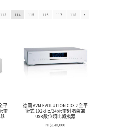
113
114
115
116
117
118
 全平
德國 AVM EVOLUTION CD3.2 全平
it雷
衡式 192kHz/24bit雷射唱盤兼
換器
USB數位類比轉換器
NT$
140,000