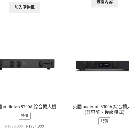
查看內容
加入購物車
 audiolab 8200A 綜合擴大機
英國 audiolab 8300A 綜合
(兼容前、後級模式)
特價
特價
原
目
NT$
39,900
NT$
34,900