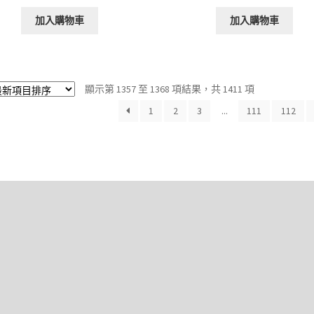
加入購物車
加入購物車
依
顯示第 1357 至 1368 項結果，共 1411 項
最
1
2
3
...
111
112
新
項
目
排
序