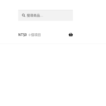
搜
搜
尋
尋
關
鍵
字:
NT$
0
0 個項目