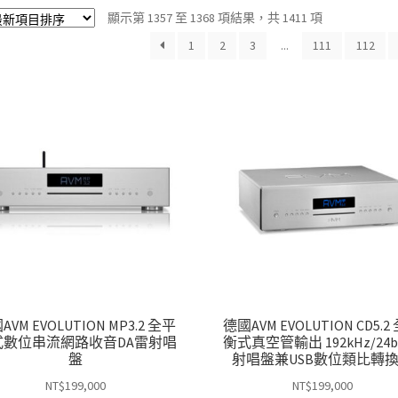
依
顯示第 1357 至 1368 項結果，共 1411 項
最
1
2
3
...
111
112
新
項
目
排
序
AVM EVOLUTION MP3.2 全平
德國AVM EVOLUTION CD5.2
式數位串流網路收音DA雷射唱
衡式真空管輸出 192kHz/24b
盤
射唱盤兼USB數位類比轉
NT$
199,000
NT$
199,000