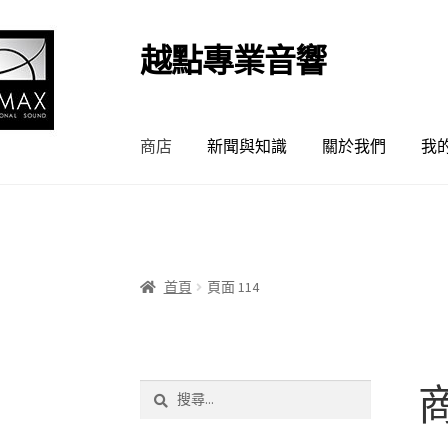
越點專業音響
跳
跳
至
至
導
主
覽
要
商店
新聞與知識
關於我們
我
列
內
容
首頁
頁面 114
搜
尋
關