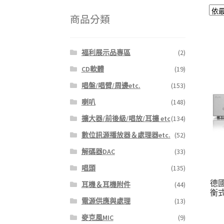
鍵
字:
商品分類
福利展示品專區
(2)
CD軟體
(19)
唱盤/唱臂/周邊etc.
(153)
喇叭
(148)
擴大器/前後級/唱放/耳擴 etc
(134)
數位訊源播放器＆處理器etc.
(52)
解碼器DAC
(33)
唱頭
(135)
德國
耳機＆耳機附件
(44)
衡
電源供應與處理
(13)
麥克風MIC
(9)