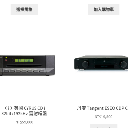
此
選擇規格
加入購物車
產
品
有
多
種
款
式。
可
在
產
品
頁
面
選
擇
選
🇬🇧 英國 CYRUS CD i
丹麥 Tangent ESEO CDP 
32bit/192kHz 雷射唱盤
項
NT$
19,800
NT$
59,000