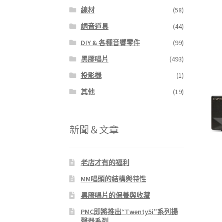
線材
(58)
調音道具
(44)
DIY & 各種音響零件
(99)
黑膠唱片
(493)
投影機
(1)
其他
(19)
新聞＆文章
老店才有的福利
MM唱頭的結構與特性
黑膠唱片的保養與收藏
PMC即將推出“Twenty5i”系列揚
聲器系列