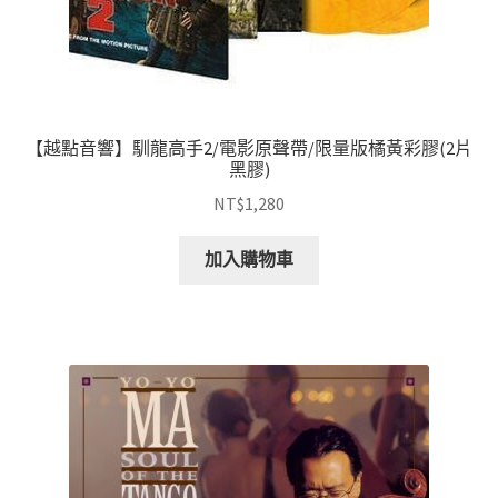
【越點音響】馴龍高手2/電影原聲帶/限量版橘黃彩膠(2片
黑膠)
NT$
1,280
加入購物車