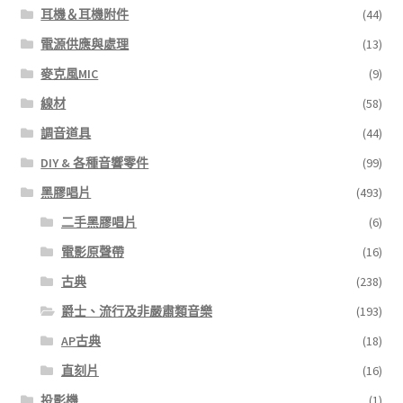
耳機＆耳機附件
(44)
電源供應與處理
(13)
麥克風MIC
(9)
線材
(58)
調音道具
(44)
DIY & 各種音響零件
(99)
黑膠唱片
(493)
二手黑膠唱片
(6)
電影原聲帶
(16)
古典
(238)
爵士、流行及非嚴肅類音樂
(193)
AP古典
(18)
直刻片
(16)
投影機
(1)