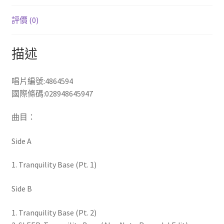
斯．
李
評價 (0)
希
特
描述
/
寧
靜
唱片編號:4864594
基
國際條碼:
028948645947
地
(限
曲目：
量
Side A
彩
膠
1. Tranquility Base (Pt. 1)
LP)
數
Side B
量
1. Tranquility Base (Pt. 2)