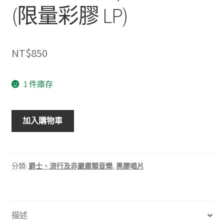
(限量彩膠 LP)
NT$
850
1 件庫存
Max
加入購物車
Richter
/
Sleep:
Tranquility
分類:
爵士、流行及非嚴肅類音樂
,
黑膠唱片
Base
,
馬
描述
克