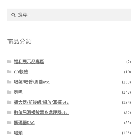
搜
尋
關
鍵
字:
商品分類
福利展示品專區
(2)
CD軟體
(19)
唱盤/唱臂/周邊etc.
(153)
喇叭
(148)
擴大器/前後級/唱放/耳擴 etc
(134)
數位訊源播放器＆處理器etc.
(52)
解碼器DAC
(33)
唱頭
(135)