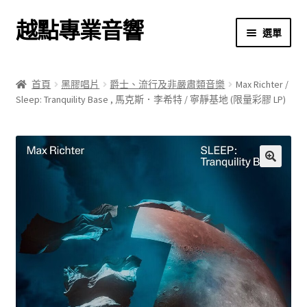
越點專業音響
跳
跳
選單
至
至
導
主
首頁
覽
要
首頁
黑膠唱片
爵士、流行及非嚴肅類音樂
Max Richter /
列
內
Sleep: Tranquility Base , 馬克斯．李希特 / 寧靜基地 (限量彩膠 LP)
商店
容
關於我們
我的帳號
🔍
結帳
購物車