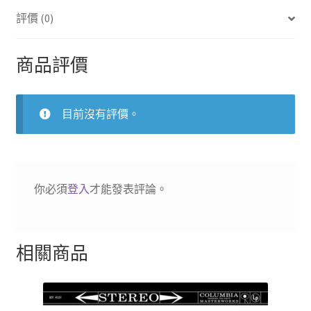
6
評價 (0)
號
交
響
商品評價
曲
「悲
愴」
目前沒有評價。
數
量
你必須
登入
才能發表評論。
相關商品