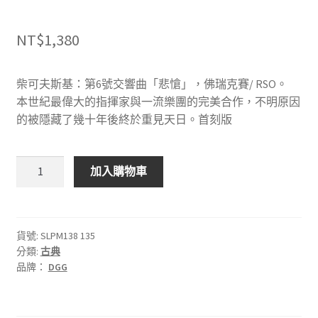
NT$
1,380
柴可夫斯基：第6號交響曲「悲愴」，佛瑞克賽/ RSO。
本世紀最偉大的指揮家與一流樂團的完美合作，不明原因
的被隱藏了幾十年後終於重見天日。首刻版
DGG
加入購物車
SLPM138
135
柴
可
貨號:
SLPM138 135
分類:
古典
夫
品牌：
DGG
斯
基：
第