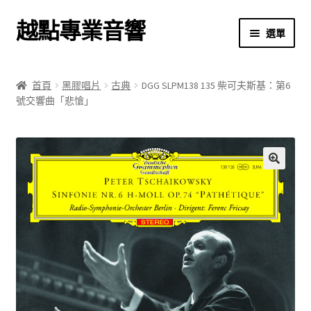
越點專業音響
跳
跳
選單
至
至
導
主
首頁
覽
要
首頁
黑膠唱片
古典
DGG SLPM138 135 柴可夫斯基：第6
列
內
號交響曲「悲愴」
商店
容
關於我們
我的帳號
🔍
結帳
購物車