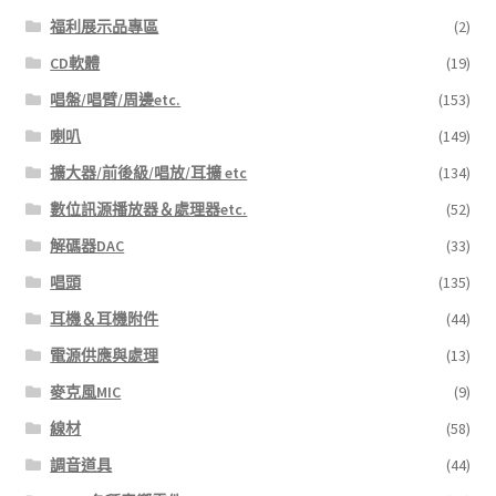
福利展示品專區
(2)
CD軟體
(19)
唱盤/唱臂/周邊etc.
(153)
喇叭
(149)
擴大器/前後級/唱放/耳擴 etc
(134)
數位訊源播放器＆處理器etc.
(52)
解碼器DAC
(33)
唱頭
(135)
耳機＆耳機附件
(44)
電源供應與處理
(13)
麥克風MIC
(9)
線材
(58)
調音道具
(44)