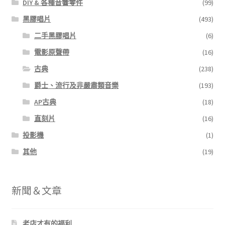
DIY & 各種音響零件
(99)
黑膠唱片
(493)
二手黑膠唱片
(6)
電影原聲帶
(16)
古典
(238)
爵士、流行及非嚴肅類音樂
(193)
AP古典
(18)
直刻片
(16)
投影機
(1)
其他
(19)
新聞＆文章
老店才有的福利