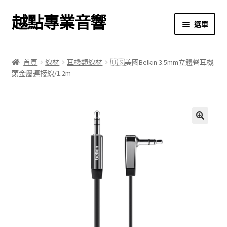
越點專業音響
跳
跳
選單
至
至
導
主
首頁
覽
要
首頁
線材
耳機類線材
🇺🇸美國Belkin 3.5mm立體聲耳機
列
內
頭金屬連接線/1.2m
商店
容
關於我們
我的帳號
🔍
結帳
購物車