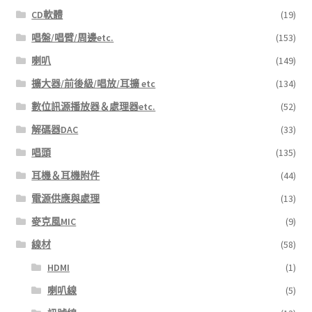
CD軟體
(19)
唱盤/唱臂/周邊etc.
(153)
喇叭
(149)
擴大器/前後級/唱放/耳擴 etc
(134)
數位訊源播放器＆處理器etc.
(52)
解碼器DAC
(33)
唱頭
(135)
耳機＆耳機附件
(44)
電源供應與處理
(13)
麥克風MIC
(9)
線材
(58)
HDMI
(1)
喇叭線
(5)