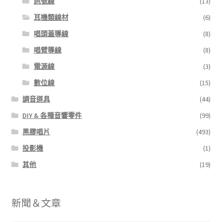
訊號線
(13)
耳機類線材
(6)
唱頭蓋導線
(8)
唱臂導線
(8)
電源線
(3)
數位線
(15)
調音道具
(44)
DIY & 各種音響零件
(99)
黑膠唱片
(493)
投影機
(1)
其他
(19)
新聞＆文章