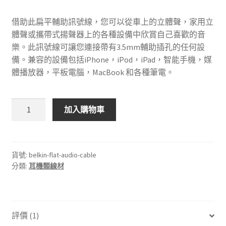
分
借助此扁平輔助訊號線，您可以從車上的立體聲，家用立
體聲或攜帶式揚聲器上的各種設備中欣賞自己喜歡的音
樂。此訊號線可讓您連接帶有3.5mm輔助插孔的任何設
備。兼容的設備包括iPhone，iPod，iPad，智能手機，媒
體播放器，平板電腦，MacBook 和各種筆電。
🇺🇸
加入購物車
美
國
Belkin
3.5mm
貨號:
belkin-flat-audio-cable
分類:
耳機類線材
立
體
聲
耳
評價 (1)
機