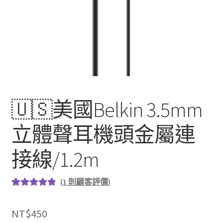
🇺🇸美國Belkin 3.5mm
立體聲耳機頭金屬連
接線/1.2m
(
1
則顧客評價)
評分
1
5.00
/
5，已有
位
NT$
450
顧客進行評