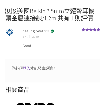
頭
金
🇺🇸美國Belkin 3.5mm立體聲耳機
屬
頭金屬連接線/1.2m
共有 1 則評價
連
接
healinglove1008
線/1.2m
評分
5
滿分
8 4 月, 2020
數
5
量
Good
你必須
登入
才能發表評論。
相關商品