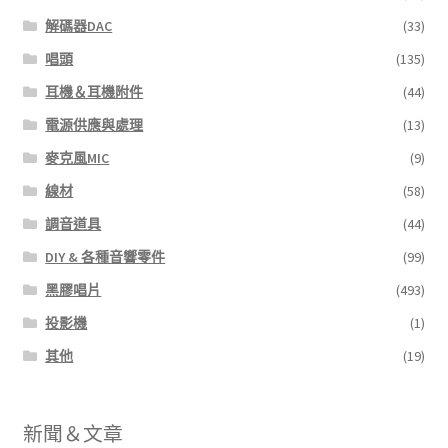
解碼器DAC
(33)
唱頭
(135)
耳機＆耳機附件
(44)
電源供應與處理
(13)
麥克風MIC
(9)
線材
(58)
調音道具
(44)
DIY & 各種音響零件
(99)
黑膠唱片
(493)
投影機
(1)
其他
(19)
新聞＆文章