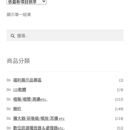
顯示單一結果
搜
尋
關
鍵
字:
商品分類
福利展示品專區
(2)
CD軟體
(19)
唱盤/唱臂/周邊etc.
(153)
喇叭
(149)
擴大器/前後級/唱放/耳擴 etc
(134)
數位訊源播放器＆處理器etc.
(52)