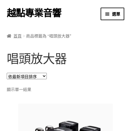
越點專業音響
跳
跳
選單
至
至
導
主
首頁
覽
要
首頁
商品標籤為 “唱頭放大器”
列
內
商店
容
唱頭放大器
關於我們
我的帳號
結帳
顯示單一結果
購物車