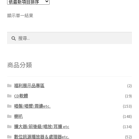
顯示單一結果
搜
尋
關
鍵
字:
商品分類
福利展示品專區
(2)
CD軟體
(19)
唱盤/唱臂/周邊etc.
(153)
喇叭
(148)
擴大器/前後級/唱放/耳擴 etc
(134)
數位訊源播放器＆處理器etc.
(52)