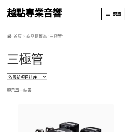
越點專業音響
跳
跳
選單
至
至
導
主
首頁
覽
要
首頁
商品標籤為 “三極管”
列
內
商店
容
三極管
關於我們
我的帳號
結帳
顯示單一結果
購物車