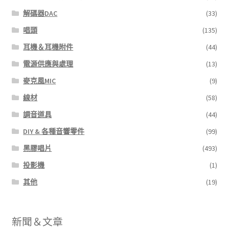
解碼器DAC
(33)
唱頭
(135)
耳機＆耳機附件
(44)
電源供應與處理
(13)
麥克風MIC
(9)
線材
(58)
調音道具
(44)
DIY & 各種音響零件
(99)
黑膠唱片
(493)
投影機
(1)
其他
(19)
新聞＆文章