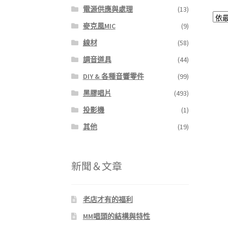
電源供應與處理
(13)
麥克風MIC
(9)
線材
(58)
調音道具
(44)
DIY & 各種音響零件
(99)
黑膠唱片
(493)
投影機
(1)
其他
(19)
新聞＆文章
老店才有的福利
MM唱頭的結構與特性