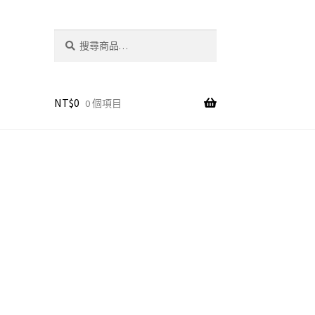
搜
搜
尋
尋
關
鍵
字:
NT$
0
0 個項目