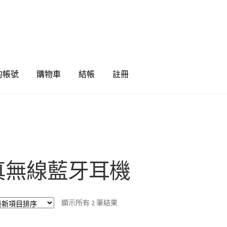
的帳號
購物車
結帳
註冊
真無線藍牙耳機
依
顯示所有 2 筆結果
最
新