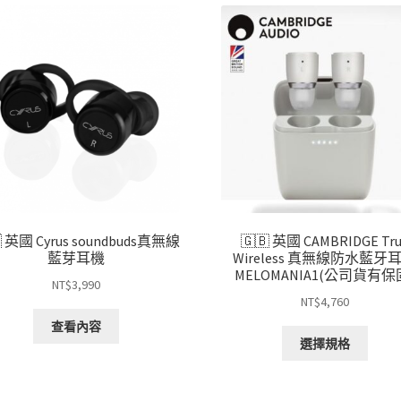
項
目
排
序
 英國 Cyrus soundbuds真無線
🇬🇧 英國 CAMBRIDGE Tr
藍芽耳機
Wireless 真無線防水藍牙
MELOMANIA1(公司貨有保
NT$
3,990
NT$
4,760
查看內容
此
選擇規格
產
品
有