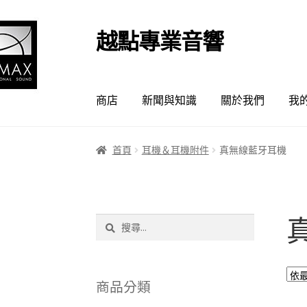
越點專業音響
跳
跳
至
至
導
主
覽
要
商店
新聞與知識
關於我們
我
列
內
容
首頁
耳機＆耳機附件
真無線藍牙耳機
搜
尋
關
鍵
字:
商品分類