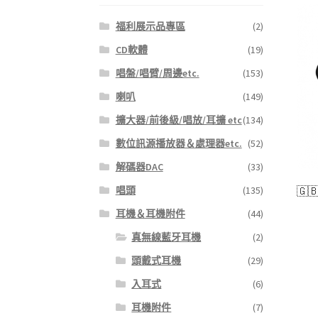
福利展示品專區
(2)
CD軟體
(19)
唱盤/唱臂/周邊etc.
(153)
喇叭
(149)
擴大器/前後級/唱放/耳擴 etc
(134)
數位訊源播放器＆處理器etc.
(52)
解碼器DAC
(33)
唱頭
(135)
🇬
耳機＆耳機附件
(44)
真無線藍牙耳機
(2)
頭戴式耳機
(29)
入耳式
(6)
耳機附件
(7)