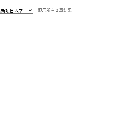
多
依
顯示所有 2 筆結果
種
最
款
新
式。
項
可
目
在
排
產
序
品
頁
面
選
擇
選
項