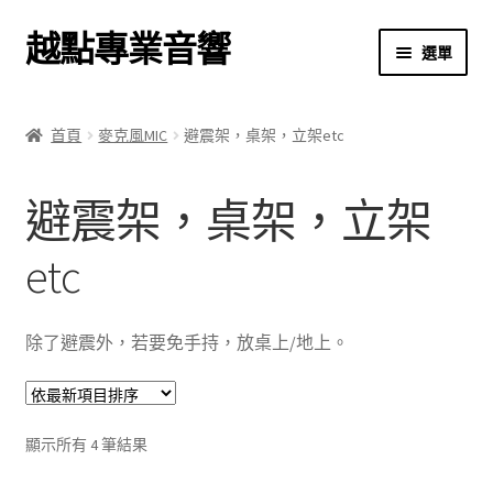
越點專業音響
跳
跳
選單
至
至
導
主
首頁
覽
要
首頁
麥克風MIC
避震架，桌架，立架etc
列
內
商店
容
避震架，桌架，立架
關於我們
etc
我的帳號
結帳
除了避震外，若要免手持，放桌上/地上。
購物車
依
顯示所有 4 筆結果
最
新