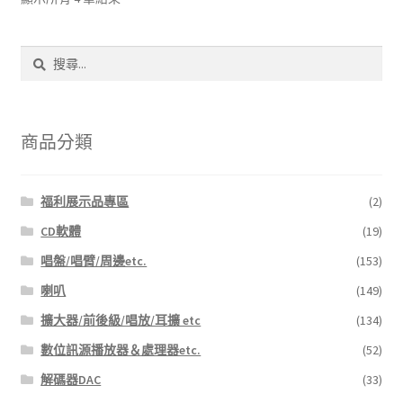
最
新
搜
項
尋
目
關
排
鍵
序
字:
商品分類
福利展示品專區
(2)
CD軟體
(19)
唱盤/唱臂/周邊etc.
(153)
喇叭
(149)
擴大器/前後級/唱放/耳擴 etc
(134)
數位訊源播放器＆處理器etc.
(52)
解碼器DAC
(33)