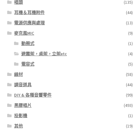
唱頭
(135)
耳機＆耳機附件
(44)
電源供應與處理
(13)
麥克風MIC
(9)
動圈式
(1)
避震架，桌架，立架etc
(4)
電容式
(5)
線材
(58)
調音道具
(44)
DIY & 各種音響零件
(99)
黑膠唱片
(493)
投影機
(1)
其他
(19)