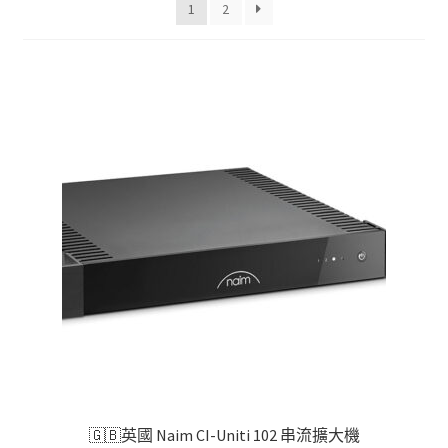
1
2
項
目
排
序
🇬🇧英國 Naim CI-Uniti 102 串流擴大機