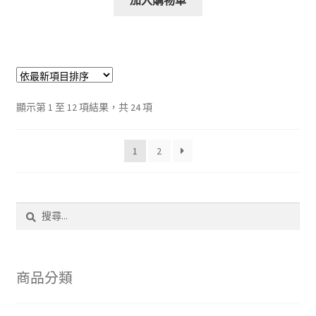
加入購物車
依
顯示第 1 至 12 項結果，共 24 項
最
新
1
2
項
目
排
序
搜
尋
關
鍵
字:
商品分類