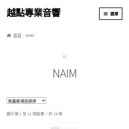
越點專業音響
跳
跳
選單
至
至
導
主
首頁
覽
要
首頁
NAIM
列
內
商店
容
關於我們
NAIM
我的帳號
結帳
購物車
依
顯示第 1 至 12 項結果，共 24 項
最
新