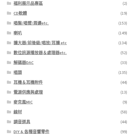
福利展示品專區
(2)
CD軟體
(19)
唱盤/唱臂/周邊etc.
(153)
喇叭
(149)
擴大器/前後級/唱放/耳擴 etc
(134)
數位訊源播放器＆處理器etc.
(52)
解碼器DAC
(33)
唱頭
(135)
耳機＆耳機附件
(44)
電源供應與處理
(13)
麥克風MIC
(9)
線材
(58)
調音道具
(44)
DIY & 各種音響零件
(99)