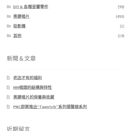
DIY & 各種音響零件
(99)
黑膠唱片
(493)
投影機
(1)
其他
(19)
新聞＆文章
老店才有的福利
MM唱頭的結構與特性
黑膠唱片的保養與收藏
PMC即將推出“Twenty5i”系列揚聲器系列
近期留言