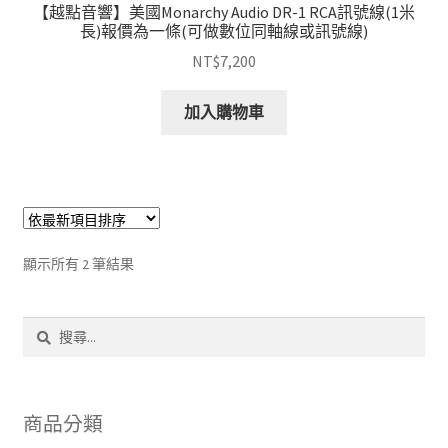
【越點音響】美國Monarchy Audio DR-1 RCA訊號線(1米
長)報價為一條(可做數位同軸線或訊號線)
NT$
7,200
加入購物車
依
顯示所有 2 筆結果
最
新
搜
項
尋
目
關
排
鍵
序
字:
商品分類