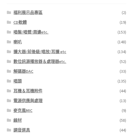
福利展示品專區
(2)
CD軟體
(19)
唱盤/唱臂/周邊etc.
(153)
喇叭
(148)
擴大器/前後級/唱放/耳擴 etc
(134)
數位訊源播放器＆處理器etc.
(52)
解碼器DAC
(33)
唱頭
(135)
耳機＆耳機附件
(44)
電源供應與處理
(13)
麥克風MIC
(9)
線材
(58)
調音道具
(44)