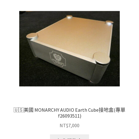
項
目
排
序
🇺🇸美國 MONARCHY AUDIO Earth Cube接地盒(專單
f26093511)
NT$
7,000