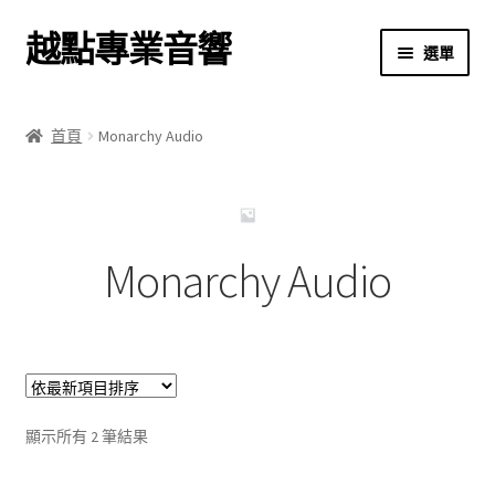
越點專業音響
跳
跳
選單
至
至
導
主
首頁
覽
要
首頁
Monarchy Audio
列
內
商店
容
關於我們
Monarchy Audio
我的帳號
結帳
購物車
依
顯示所有 2 筆結果
最
新