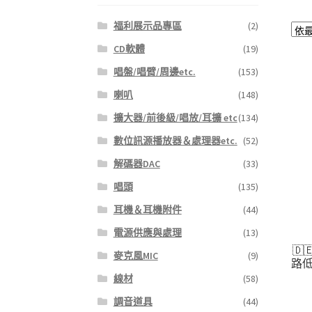
福利展示品專區
(2)
CD軟體
(19)
唱盤/唱臂/周邊etc.
(153)
喇叭
(148)
擴大器/前後級/唱放/耳擴 etc
(134)
數位訊源播放器＆處理器etc.
(52)
解碼器DAC
(33)
唱頭
(135)
耳機＆耳機附件
(44)
電源供應與處理
(13)
🇩
麥克風MIC
(9)
路
線材
(58)
調音道具
(44)