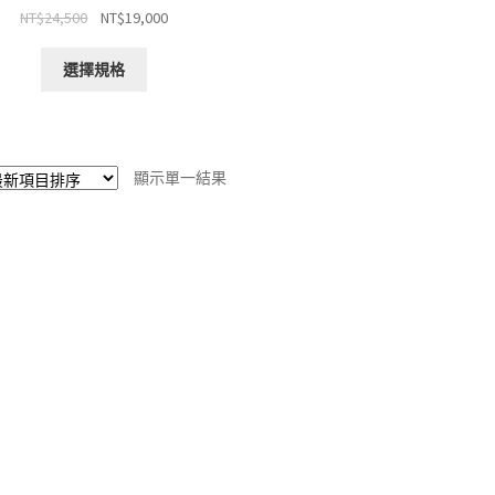
原
目
NT$
24,500
NT$
19,000
始
前
此
價
價
選擇規格
產
格：
格：
品
NT$24,500。
NT$19,000。
有
多
顯示單一結果
種
款
式。
可
在
產
品
頁
面
選
擇
選
項