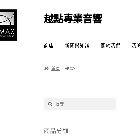
越點專業音響
跳
跳
至
至
導
主
覽
要
商店
新聞與知識
關於我們
我
列
內
容
首頁
HECO
搜
尋
關
鍵
字:
商品分類