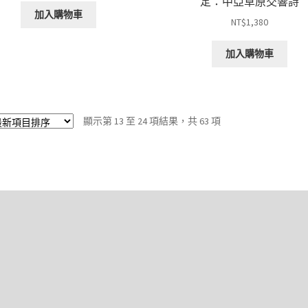
定：中亞草原交響詩
加入購物車
NT$
1,380
加入購物車
依
顯示第 13 至 24 項結果，共 63 項
最
新
項
目
排
序