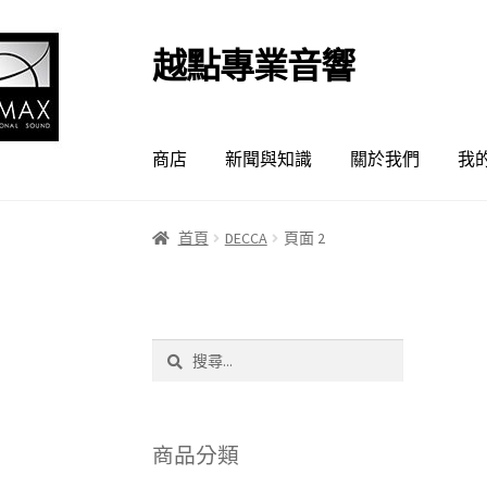
越點專業音響
跳
跳
至
至
導
主
覽
要
商店
新聞與知識
關於我們
我
列
內
容
首頁
DECCA
頁面 2
搜
尋
關
鍵
字:
商品分類