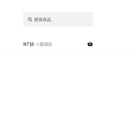
搜
搜
尋
尋
關
鍵
字:
NT$
0
0 個項目