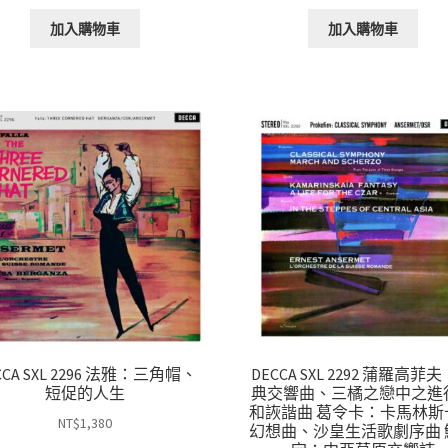
加入購物車
加入購物車
CCA SXL 2296 法雅：三角帽、
DECCA SXL 2292 蒲羅高菲
短促的人生
典交響曲、三橘之戀中之進
和詼諧曲 葛令卡：卡馬林斯
NT$
1,380
幻想曲、沙皇生活歌劇序曲 