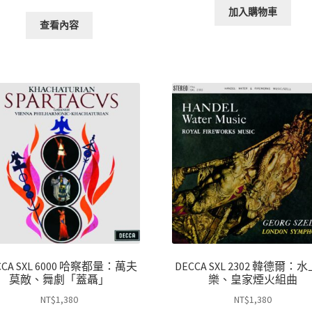
加入購物車
查看內容
CCA SXL 6000 哈察都量：萬夫
DECCA SXL 2302 韓德爾：
莫敵、舞劇「蓋聶」
樂、皇家煙火組曲
NT$
1,380
NT$
1,380