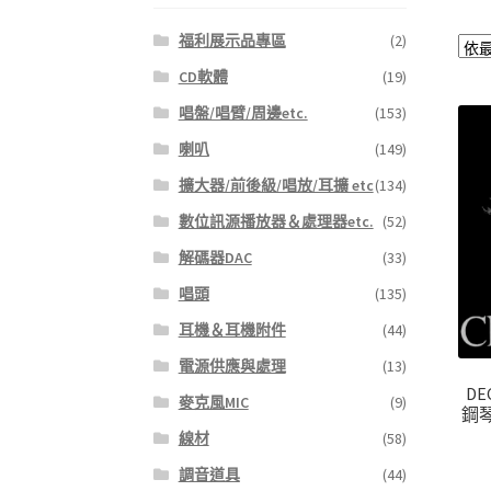
福利展示品專區
(2)
CD軟體
(19)
唱盤/唱臂/周邊etc.
(153)
喇叭
(149)
擴大器/前後級/唱放/耳擴 etc
(134)
數位訊源播放器＆處理器etc.
(52)
解碼器DAC
(33)
唱頭
(135)
耳機＆耳機附件
(44)
電源供應與處理
(13)
DE
麥克風MIC
(9)
鋼
線材
(58)
調音道具
(44)