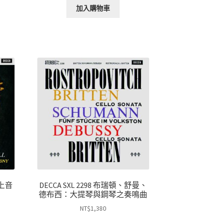
加入購物車
水上音
DECCA SXL 2298 布瑞頓、舒曼、
德布西：大提琴與鋼琴之奏鳴曲
NT$
1,380