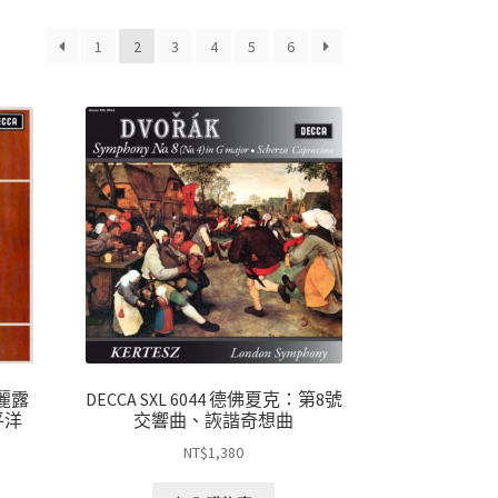
1
2
3
4
5
6
波麗露
DECCA SXL 6044 德佛夏克：第8號
平洋
交響曲、詼諧奇想曲
NT$
1,380