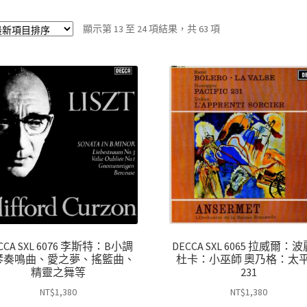
依
顯示第 13 至 24 項結果，共 63 項
最
新
項
目
排
序
CCA SXL 6076 李斯特：B小調
DECCA SXL 6065 拉威爾：
琴奏鳴曲、愛之夢、搖籃曲、
杜卡：小巫師 奧乃格：太
精靈之舞等
231
NT$
1,380
NT$
1,380