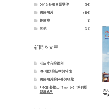
DIY & 各種音響零件
(99)
黑膠唱片
(493)
投影機
(1)
其他
(19)
新聞＆文章
老店才有的福利
MM唱頭的結構與特性
黑膠唱片的保養與收藏
PMC即將推出“Twenty5i”系列揚
DE
聲器系列
重