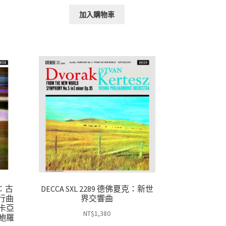
加入購物車
夫：古
DECCA SXL 2289 德佛夏克：新世
行曲
界交響曲
卡亞
NT$
1,380
鮑羅