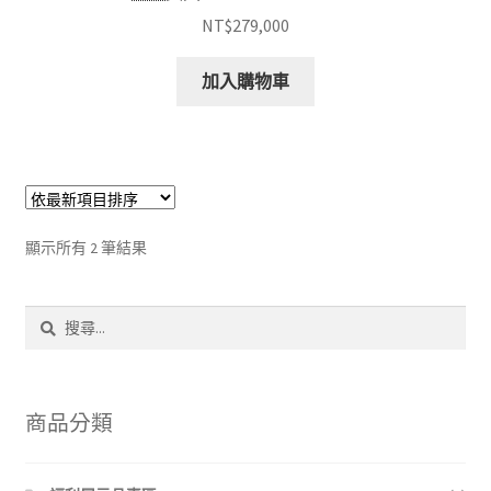
NT$
279,000
加入購物車
依
顯示所有 2 筆結果
最
新
搜
項
尋
目
關
排
鍵
序
字:
商品分類