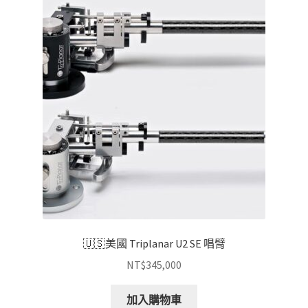
項
目
排
序
🇺🇸美國 Triplanar U2 SE 唱臂
NT$
345,000
加入購物車