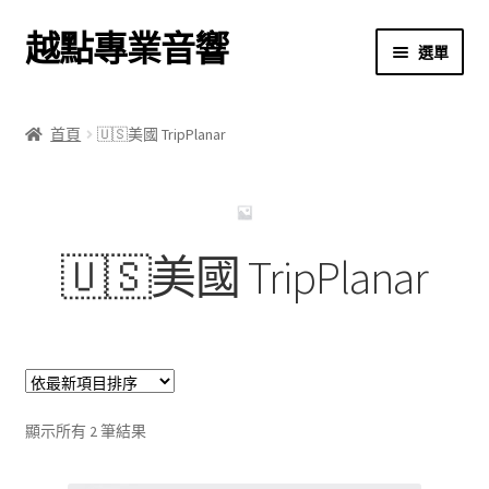
越點專業音響
跳
跳
選單
至
至
導
主
首頁
覽
要
首頁
🇺🇸美國 TripPlanar
列
內
商店
容
關於我們
🇺🇸美國 TripPlanar
我的帳號
結帳
購物車
依
顯示所有 2 筆結果
最
新