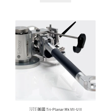
🇺🇸美國 Tri-Planar Mk VII-U II