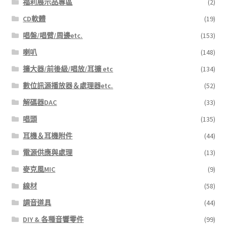
福利展示品專區
(2)
CD軟體
(19)
唱盤/唱臂/周邊etc.
(153)
喇叭
(148)
擴大器/前後級/唱放/耳擴 etc
(134)
數位訊源播放器＆處理器etc.
(52)
解碼器DAC
(33)
唱頭
(135)
耳機＆耳機附件
(44)
電源供應與處理
(13)
麥克風MIC
(9)
線材
(58)
調音道具
(44)
DIY & 各種音響零件
(99)